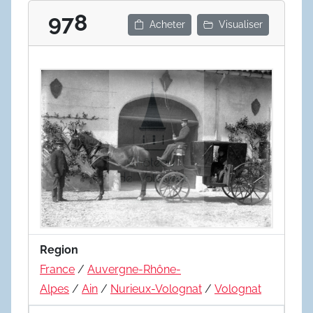
978
Acheter
Visualiser
Region
France
/
Auvergne-Rhône-
Alpes
/
Ain
/
Nurieux-Volognat
/
Volognat