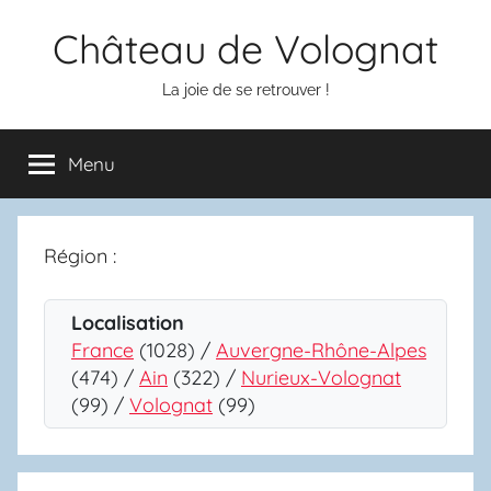
Aller
Château de Volognat
au
contenu
La joie de se retrouver !
Menu
Région :
Localisation
France
(1028) /
Auvergne-Rhône-Alpes
(474) /
Ain
(322) /
Nurieux-Volognat
(99) /
Volognat
(99)