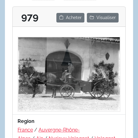
979
Acheter
Visualiser
Region
France
/
Auvergne-Rhône-