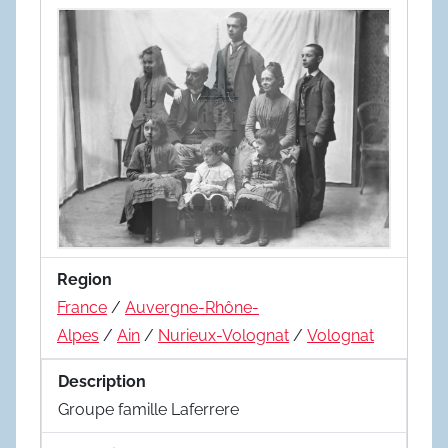
Region
France
/
Auvergne-Rhône-
Alpes
/
Ain
/
Nurieux-Volognat
/
Volognat
Description
Groupe famille Laferrere