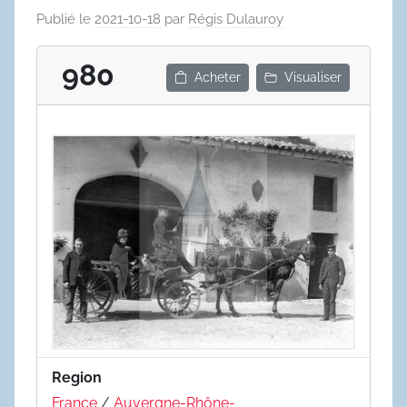
Publié le
2021-10-18
par
Régis Dulauroy
980
Acheter
Visualiser
Region
France
/
Auvergne-Rhône-