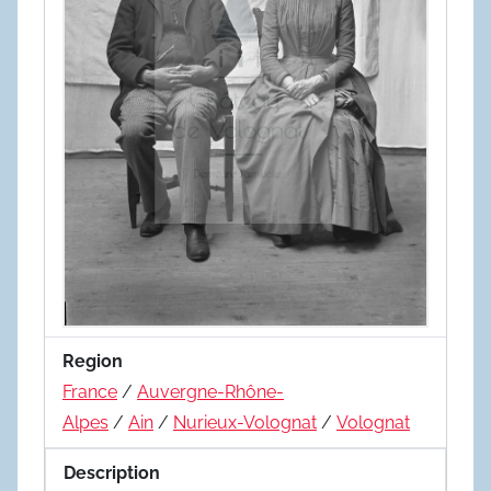
Region
France
/
Auvergne-Rhône-
Alpes
/
Ain
/
Nurieux-Volognat
/
Volognat
Description