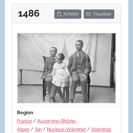
1486
Acheter
Visualiser
Region
France
/
Auvergne-Rhône-
Alpes
/
Ain
/
Nurieux-Volognat
/
Volognat