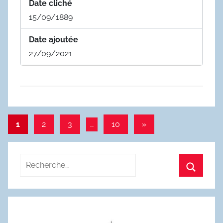
Date cliché
15/09/1889
Date ajoutée
27/09/2021
Pagination
Articles
1
2
3
…
10
»
suivants
des
publications
Recherche
pour
Recherc
: