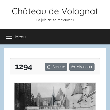
Aller
Château de Volognat
au
contenu
La joie de se retrouver !
Menu
1294
Acheter
Visualiser