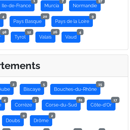
1
7
97
Ile-de-France
Murcia
Normandie
4
20
9
Pays Basque
Pays de la Loire
98
12
26
4
r
Tyrol
Valais
Vaud
rtements
2
5
15
Aube
Biscaye
Bouches-du-Rhône
4
3
61
17
e
Corrèze
Corse-du-Sud
Côte-d'Or
0
2
Doubs
Drôme