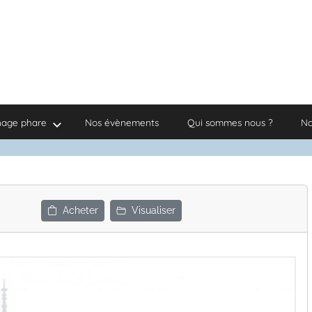
nage phare
Nos évènements
Qui sommes nous ?
No
Acheter
Visualiser