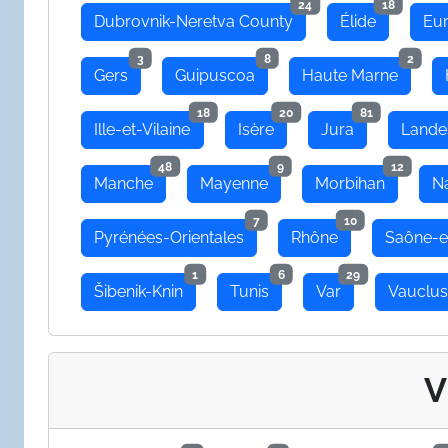
24
18
Dubrovnik-Neretva County
Élide
Eu
3
8
2
Gers
Guipuscoa
Haute Marne
18
20
81
Ille-et-Vilaine
Isère
Jura
Lande
48
9
12
Manche
Mayenne
Morbihan
N
7
10
Pyrénées-Orientales
Rhône
Saône-e
1
6
29
Šibenik-Knin
Tunis
Var
Vauclu
V