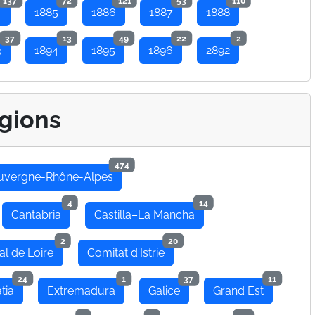
137
72
121
53
110
4
1885
1886
1887
1888
37
13
49
22
2
3
1894
1895
1896
2892
gions
474
uvergne-Rhône-Alpes
4
14
Cantabria
Castilla–La Mancha
2
20
al de Loire
Comitat d'Istrie
24
1
37
11
tia
Extremadura
Galice
Grand Est