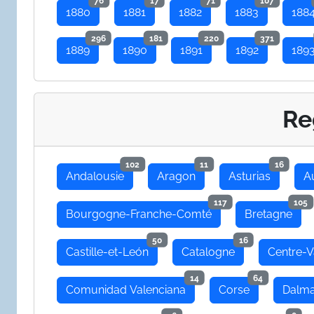
76
17
71
107
1880
1881
1882
1883
188
296
181
220
371
1889
1890
1891
1892
189
Re
102
11
16
Andalousie
Aragon
Asturias
A
117
105
Bourgogne-Franche-Comté
Bretagne
50
16
Castille-et-León
Catalogne
Centre-V
14
64
Comunidad Valenciana
Corse
Dalma