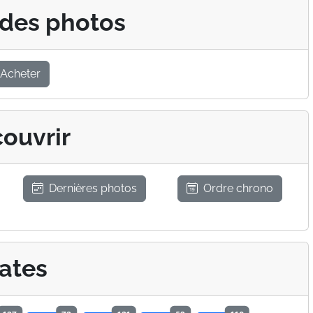
 des photos
Acheter
ouvrir
Dernières photos
Ordre chrono
ates