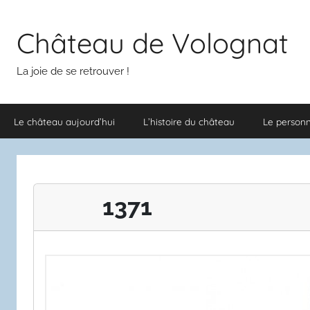
Aller
au
Château de Volognat
contenu
La joie de se retrouver !
Le château aujourd’hui
L’histoire du château
Le person
1371