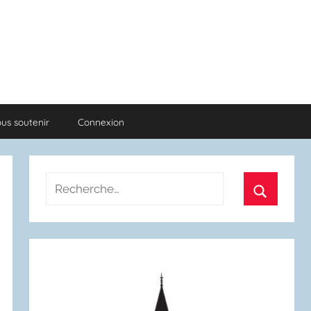
us soutenir
Connexion
Recherche
pour
Recherch
: