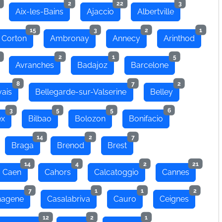
2
22
3
Aix-les-Bains
Ajaccio
Albertville
15
3
2
1
 Corton
Ambronay
Annecy
Arinthod
2
1
5
Avranches
Badajoz
Barcelone
8
7
2
ais
Bellegarde-sur-Valserine
Belley
3
5
5
6
ex
Bilbao
Bolozon
Bonifacio
14
2
7
Braga
Brenod
Brest
14
4
2
21
Caen
Cahors
Calcatoggio
Cannes
7
1
1
2
hagene
Casalabriva
Cauro
Ceignes
12
2
1