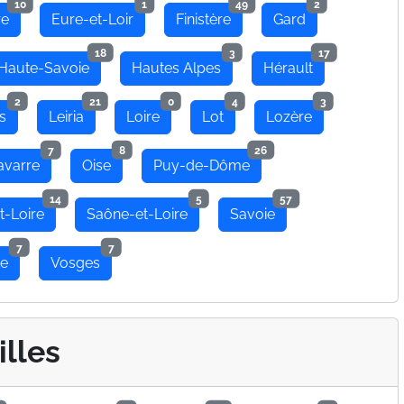
10
1
49
2
re
Eure-et-Loir
Finistère
Gard
18
3
17
Haute-Savoie
Hautes Alpes
Hérault
2
21
0
4
3
s
Leiria
Loire
Lot
Lozère
7
8
26
avarre
Oise
Puy-de-Dôme
14
5
57
t-Loire
Saône-et-Loire
Savoie
7
7
se
Vosges
illes