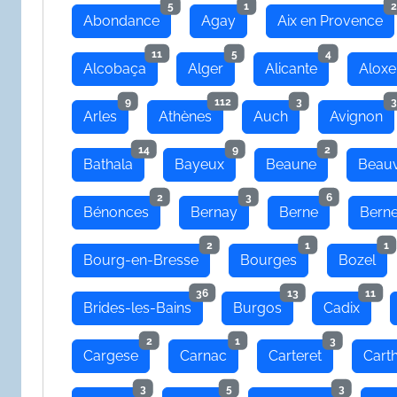
5
1
2
Abondance
Agay
Aix en Provence
11
5
4
Alcobaça
Alger
Alicante
Aloxe
9
112
3
3
Arles
Athènes
Auch
Avignon
14
9
2
Bathala
Bayeux
Beaune
Beauv
2
3
6
Bénonces
Bernay
Berne
Bern
2
1
1
Bourg-en-Bresse
Bourges
Bozel
36
13
11
Brides-les-Bains
Burgos
Cadix
2
1
3
Cargese
Carnac
Carteret
Cart
3
5
3