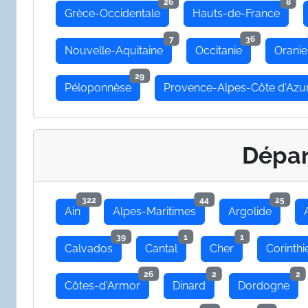
26
8
Grèce-Occidentale
Hauts-de-France
7
36
Nouvelle-Aquitaine
Occitanie
Oranie
29
Péloponnèse
Provence-Alpes-Côte d'Azu
Dépa
322
44
25
Ain
Alpes-Maritimes
Argolide
39
1
1
Calvados
Cantal
Cher
Corinthi
26
2
2
Côtes-d'Armor
Dinard
Dordogne