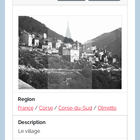
Region
France
/
Corse
/
Corse-du-Sud
/
Olmetto
Description
Le village