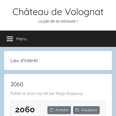
Aller
Château de Volognat
au
contenu
La joie de se retrouver !
Menu
Lieu d'intérêt :
2060
Publié le
2022-09-06
par
Régis Dulauroy
2060
Acheter
Visualiser