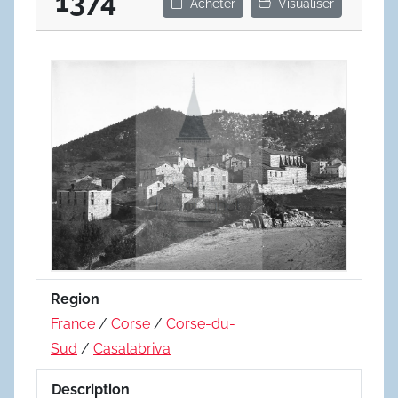
1374
Acheter
Visualiser
Region
France
/
Corse
/
Corse-du-
Sud
/
Casalabriva
Description