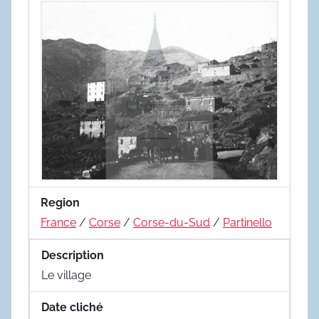
Region
France
/
Corse
/
Corse-du-Sud
/
Partinello
Description
Le village
Date cliché