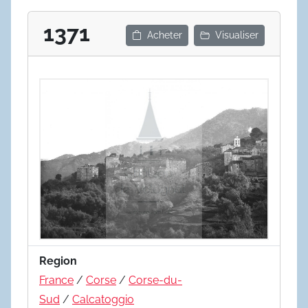
1371
Acheter
Visualiser
Region
France
/
Corse
/
Corse-du-
Sud
/
Calcatoggio