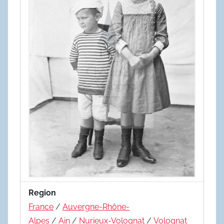
Region
France
/
Auvergne-Rhône-
Alpes
/
Ain
/
Nurieux-Volognat
/
Volognat