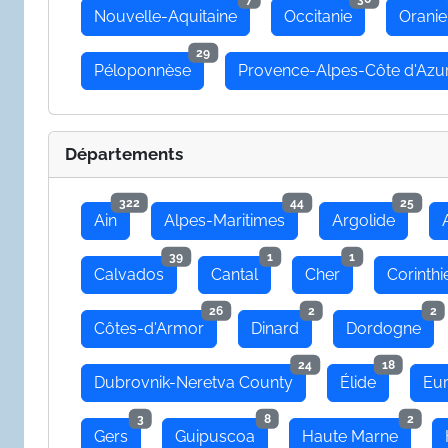
Nouvelle-Aquitaine
Occitanie
Oranie
29
Péloponnèse
Provence-Alpes-Côte d'Azu
Départements
322
44
25
Ain
Alpes-Maritimes
Argolide
39
1
1
Calvados
Cantal
Cher
Corinthi
26
2
2
Côtes-d'Armor
Dinard
Dordogne
24
18
Dubrovnik-Neretva County
Élide
Eu
3
8
2
Gers
Guipuscoa
Haute Marne