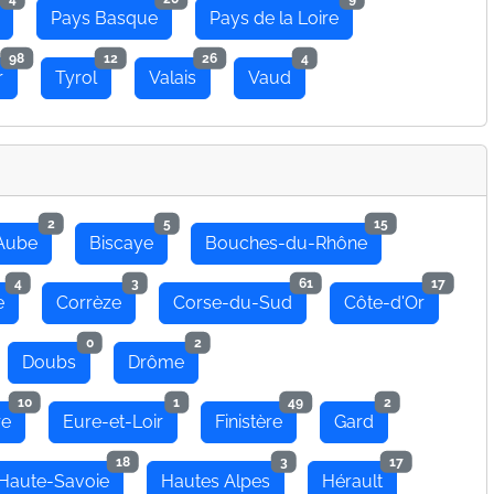
Pays Basque
Pays de la Loire
98
12
26
4
r
Tyrol
Valais
Vaud
2
5
15
Aube
Biscaye
Bouches-du-Rhône
4
3
61
17
e
Corrèze
Corse-du-Sud
Côte-d'Or
0
2
Doubs
Drôme
10
1
49
2
re
Eure-et-Loir
Finistère
Gard
18
3
17
Haute-Savoie
Hautes Alpes
Hérault