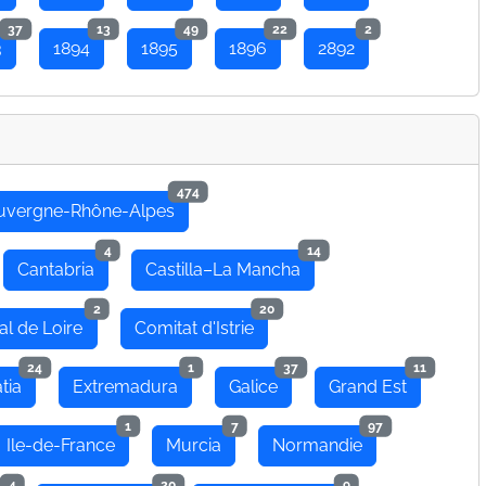
37
13
49
22
2
3
1894
1895
1896
2892
474
uvergne-Rhône-Alpes
4
14
Cantabria
Castilla–La Mancha
2
20
al de Loire
Comitat d'Istrie
24
1
37
11
tia
Extremadura
Galice
Grand Est
1
7
97
Ile-de-France
Murcia
Normandie
4
20
9