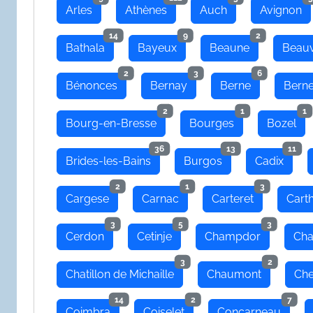
Arles
Athènes
Auch
Avignon
14
9
2
Bathala
Bayeux
Beaune
Beauv
2
3
6
Bénonces
Bernay
Berne
Bern
2
1
1
Bourg-en-Bresse
Bourges
Bozel
36
13
11
Brides-les-Bains
Burgos
Cadix
2
1
3
Cargese
Carnac
Carteret
Cart
3
5
3
Cerdon
Cetinje
Champdor
Cha
3
2
Chatillon de Michaille
Chaumont
Che
14
2
7
Coimbra
Coiselet
Concarneau