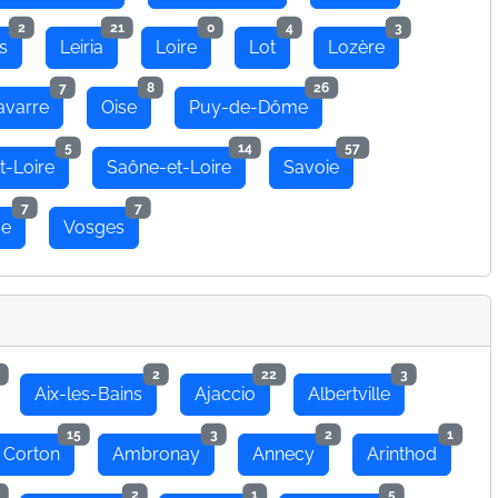
2
21
0
4
3
s
Leiria
Loire
Lot
Lozère
7
8
26
avarre
Oise
Puy-de-Dôme
5
14
57
t-Loire
Saône-et-Loire
Savoie
7
7
se
Vosges
2
22
3
Aix-les-Bains
Ajaccio
Albertville
15
3
2
1
 Corton
Ambronay
Annecy
Arinthod
2
1
5