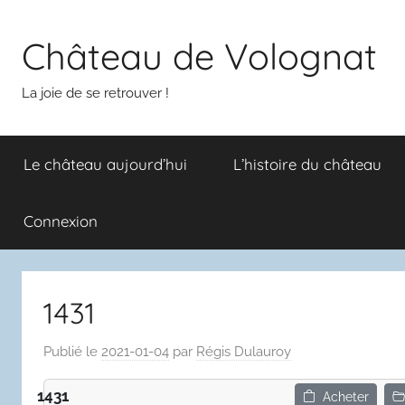
Aller
au
Château de Volognat
contenu
La joie de se retrouver !
Le château aujourd’hui
L’histoire du château
Connexion
1431
Publié le
2021-01-04
par
Régis Dulauroy
1431
Acheter