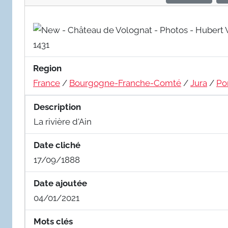
Region
France
/
Bourgogne-Franche-Comté
/
Jura
/
Po
Description
La rivière d'Ain
Date cliché
17/09/1888
Date ajoutée
04/01/2021
Mots clés