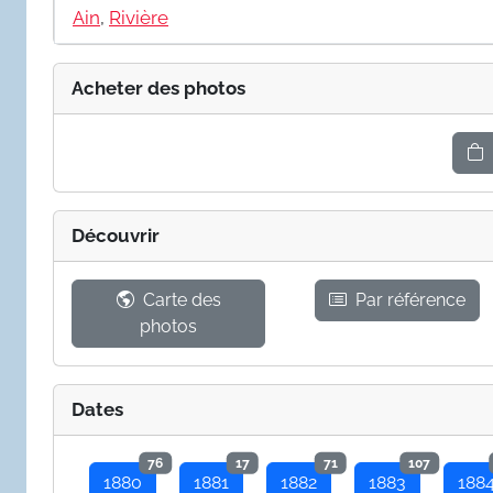
Ain
,
Rivière
Acheter des photos
Découvrir
Carte des
Par référence
photos
Dates
76
17
71
107
1880
1881
1882
1883
188