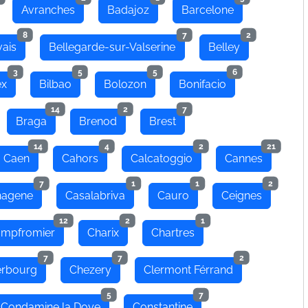
Avranches
Badajoz
Barcelone
8
7
2
ais
Bellegarde-sur-Valserine
Belley
3
5
5
6
ex
Bilbao
Bolozon
Bonifacio
14
2
7
Braga
Brenod
Brest
14
4
2
21
Caen
Cahors
Calcatoggio
Cannes
7
1
1
2
hagene
Casalabriva
Cauro
Ceignes
12
2
1
mpfromier
Charix
Chartres
7
7
2
rbourg
Chezery
Clermont Férrand
5
7
Condamine la Doye
Constantine