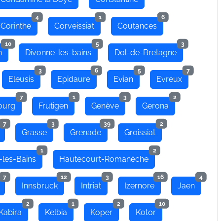
4
1
6
Corinthe
Corveissiat
Coutances
10
5
3
n
Divonne-les-bains
Dol-de-Bretagne
3
6
5
7
Eleusis
Epidaure
Evian
Evreux
7
1
3
2
ourg
Frutigen
Genève
Gerona
7
3
39
2
Grasse
Grenade
Groissiat
1
2
-les-Bains
Hautecourt-Romanèche
7
12
3
16
4
Innsbruck
Intriat
Izernore
Jaen
2
1
2
10
Kabira
Kelbia
Koper
Kotor