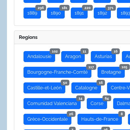
296
181
220
371
1889
1890
1891
1892
189
Regions
102
11
16
Andalousie
Aragon
Asturias
A
117
105
Bourgogne-Franche-Comté
Bretagne
50
16
Castille-et-León
Catalogne
Centre-V
14
64
Comunidad Valenciana
Corse
Dalma
26
8
Grèce-Occidentale
Hauts-de-France
7
36