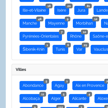
18
20
81
Ille-et-Vilaine
Isère
Jura
Lande
48
9
12
Manche
Mayenne
Morbihan
N
7
10
Pyrénées-Orientales
Rhône
Saône-e
1
6
29
Šibenik-Knin
Tunis
Var
Vauclu
Villes
5
1
2
Abondance
Agay
Aix en Provence
11
5
4
Alcobaça
Alger
Alicante
Aloxe
9
112
3
3