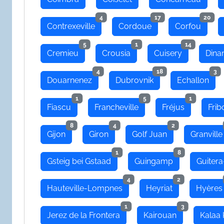
4
17
20
Contrexeville
Cordoue
Corfou
5
1
14
Cremieu
Crousia
Cuisery
Dina
4
18
3
Douarnenez
Dubrovnik
Echallon
1
5
1
Fiascu
Francheville
Fréjus
Frib
8
4
2
Gijon
Giron
Golf Juan
Granville
1
8
Gsteig bei Gstaad
Guingamp
Guitera
4
2
Hauteville-Lompnes
Heyriat
Hyères
1
3
Jerez de la Frontera
Kairouan
Kalaa 