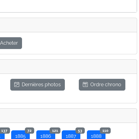
Acheter
Dernières photos
Ordre chrono
137
72
121
53
110
4
1885
1886
1887
1888