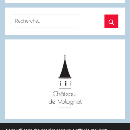
Recherche
pour
Recherc
: