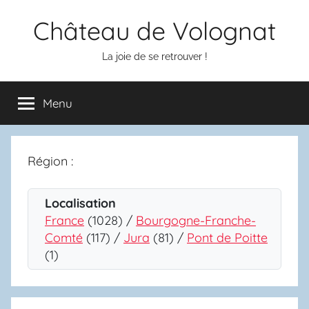
Aller
Château de Volognat
au
contenu
La joie de se retrouver !
Menu
Région :
Localisation
France
(1028) /
Bourgogne-Franche-
Comté
(117) /
Jura
(81) /
Pont de Poitte
(1)