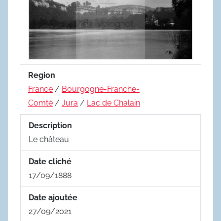
Region
France
/
Bourgogne-Franche-
Comté
/
Jura
/
Lac de Chalain
Description
Le château
Date cliché
17/09/1888
Date ajoutée
27/09/2021