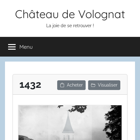
Aller
Château de Volognat
au
contenu
La joie de se retrouver !
Menu
1432
Acheter
Visualiser