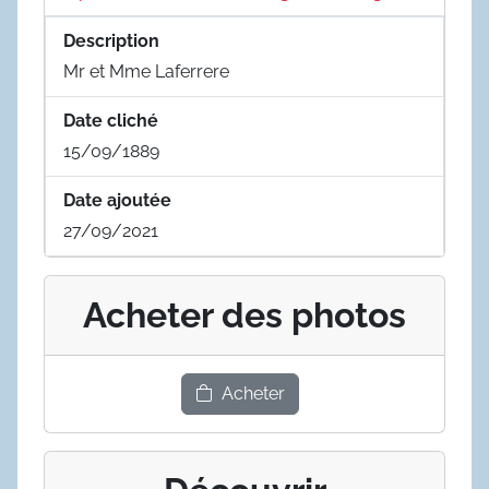
Description
Mr et Mme Laferrere
Date cliché
15/09/1889
Date ajoutée
27/09/2021
Acheter des photos
Acheter