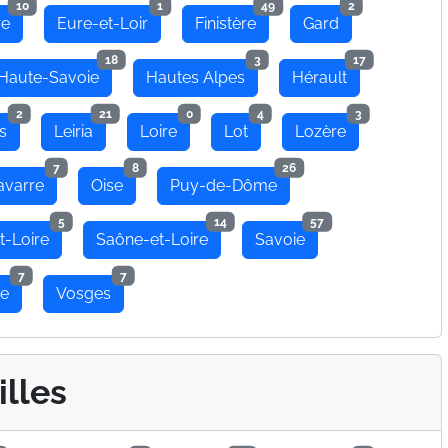
10
1
49
2
re
Eure-et-Loir
Finistère
Gard
18
3
17
Haute-Savoie
Hautes Alpes
Hérault
2
21
0
4
3
s
Leiria
Loire
Lot
Lozère
7
8
26
avarre
Oise
Puy-de-Dôme
5
14
57
t-Loire
Saône-et-Loire
Savoie
7
7
se
Vosges
illes