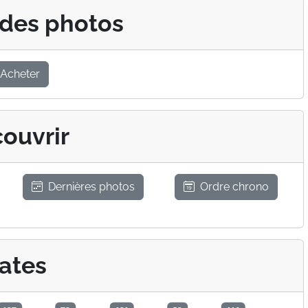
 des photos
Acheter
ouvrir
Dernières photos
Ordre chrono
ates