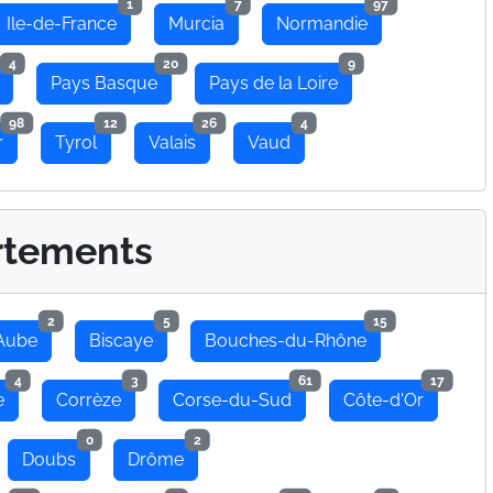
1
7
97
Ile-de-France
Murcia
Normandie
4
20
9
Pays Basque
Pays de la Loire
98
12
26
4
r
Tyrol
Valais
Vaud
rtements
2
5
15
Aube
Biscaye
Bouches-du-Rhône
4
3
61
17
e
Corrèze
Corse-du-Sud
Côte-d'Or
0
2
Doubs
Drôme