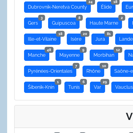
24
18
Dubrovnik-Neretva County
Élide
Eu
3
8
2
Gers
Guipuscoa
Haute Marne
18
20
81
Ille-et-Vilaine
Isère
Jura
Lande
48
9
12
Manche
Mayenne
Morbihan
N
7
10
Pyrénées-Orientales
Rhône
Saône-e
1
6
29
Šibenik-Knin
Tunis
Var
Vauclu
V