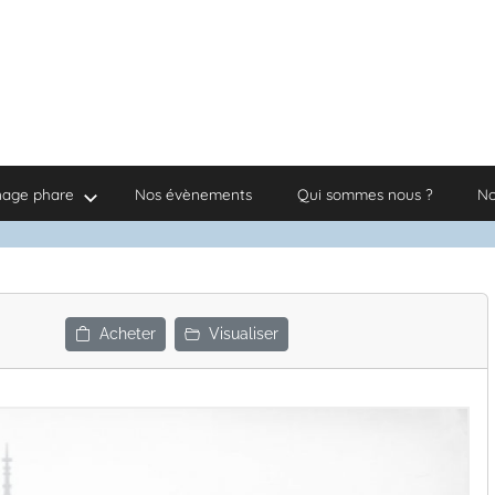
nage phare
Nos évènements
Qui sommes nous ?
No
Acheter
Visualiser