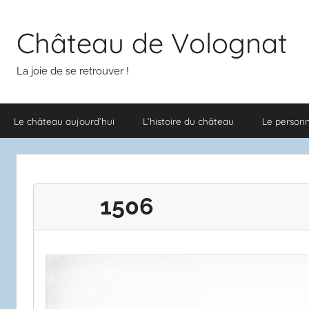
Aller
au
Château de Volognat
contenu
La joie de se retrouver !
Le château aujourd’hui
L’histoire du château
Le person
1506