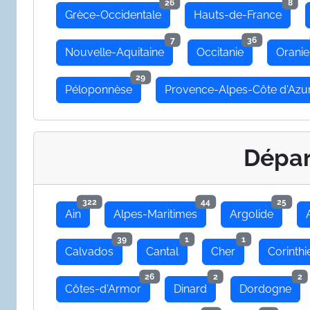
26
8
Grèce-Occidentale
Hauts-de-France
7
36
Nouvelle-Aquitaine
Occitanie
Oranie
29
Péloponnèse
Provence-Alpes-Côte d'Azu
Dépa
322
44
25
Ain
Alpes-Maritimes
Argolide
39
1
1
Calvados
Cantal
Cher
Corinthi
26
2
2
Côtes-d'Armor
Dinard
Dordogne