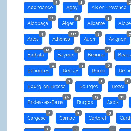
5
1
2
Abondance
Agay
Aix en Provence
11
5
4
Alcobaça
Alger
Alicante
Aloxe
9
112
3
3
Arles
Athènes
Auch
Avignon
14
9
2
Bathala
Bayeux
Beaune
Beauv
2
3
6
Bénonces
Bernay
Berne
Bern
2
1
1
Bourg-en-Bresse
Bourges
Bozel
36
13
11
Brides-les-Bains
Burgos
Cadix
2
1
3
Cargese
Carnac
Carteret
Cart
3
5
3