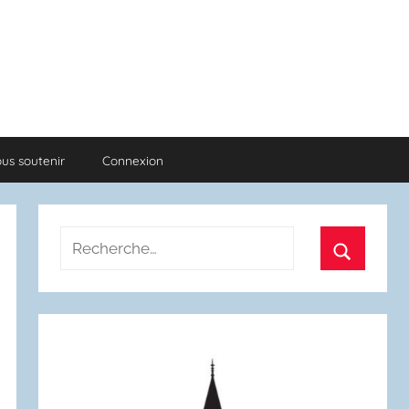
us soutenir
Connexion
Recherche
pour
Recherch
: