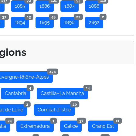
137
72
121
53
110
4
1885
1886
1887
1888
37
13
49
22
2
3
1894
1895
1896
2892
gions
474
uvergne-Rhône-Alpes
4
14
Cantabria
Castilla–La Mancha
2
20
al de Loire
Comitat d'Istrie
24
1
37
11
tia
Extremadura
Galice
Grand Est