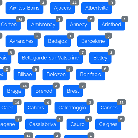
2
22
3
Aix-les-Bains
Ajaccio
Albertville
15
3
2
1
 Corton
Ambronay
Annecy
Arinthod
2
1
5
Avranches
Badajoz
Barcelone
8
7
2
ais
Bellegarde-sur-Valserine
Belley
3
5
5
6
ex
Bilbao
Bolozon
Bonifacio
14
2
7
Braga
Brenod
Brest
14
4
2
21
Caen
Cahors
Calcatoggio
Cannes
7
1
1
2
hagene
Casalabriva
Cauro
Ceignes
12
2
1