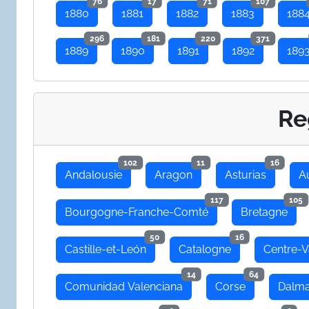
76
17
71
107
1880
1881
1882
1883
188
296
181
220
371
1889
1890
1891
1892
189
Re
102
11
16
Andalousie
Aragon
Asturias
A
117
105
Bourgogne-Franche-Comté
Bretagne
50
16
Castille-et-León
Catalogne
Centre-V
14
64
Comunidad Valenciana
Corse
Dalma