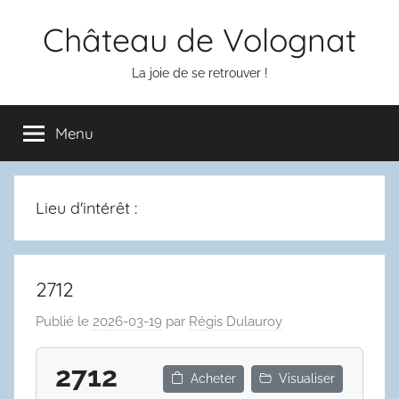
Aller
Château de Volognat
au
contenu
La joie de se retrouver !
Menu
Lieu d'intérêt :
2712
Publié le
2026-03-19
par
Régis Dulauroy
2712
Acheter
Visualiser