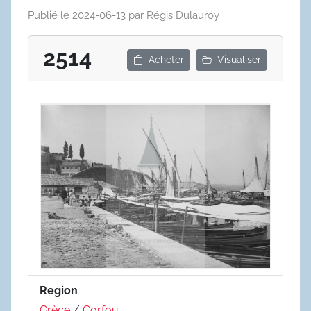
Publié le
2024-06-13
par
Régis Dulauroy
2514
Acheter
Visualiser
Region
Grèce
/
Corfou