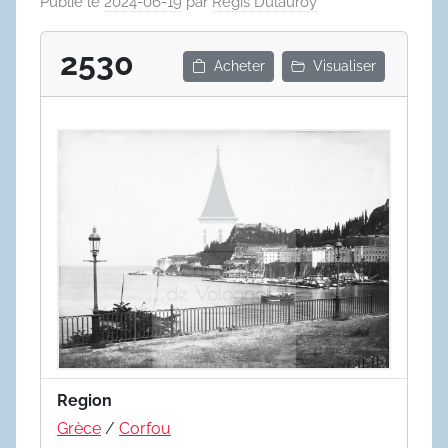
Publié le
2024-06-19
par
Régis Dulauroy
2530
Acheter
Visualiser
Region
Grèce
/
Corfou