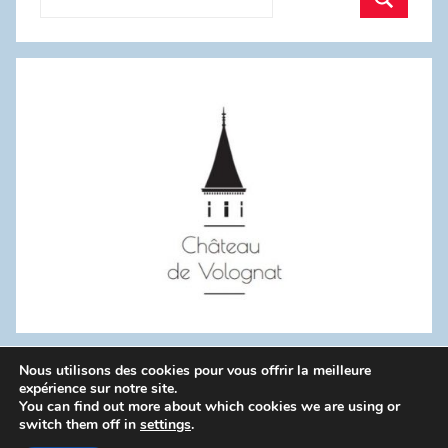
pour
Recherc
:
Nous utilisons des cookies pour vous offrir la meilleure
WordPress Theme: Donovan by ThemeZee.
expérience sur notre site.
You can find out more about which cookies we are using or
switch them off in
settings
.