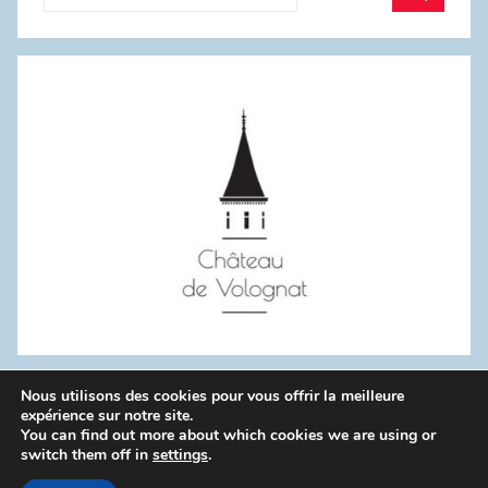
pour
Recherc
:
Nous utilisons des cookies pour vous offrir la meilleure
WordPress Theme: Donovan by ThemeZee.
expérience sur notre site.
You can find out more about which cookies we are using or
switch them off in
settings
.