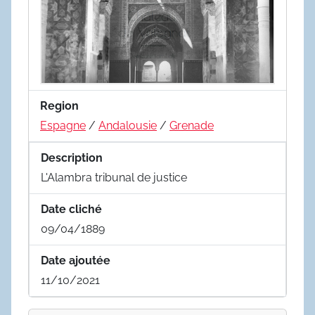
Region
Espagne
/
Andalousie
/
Grenade
Description
L'Alambra tribunal de justice
Date cliché
09/04/1889
Date ajoutée
11/10/2021