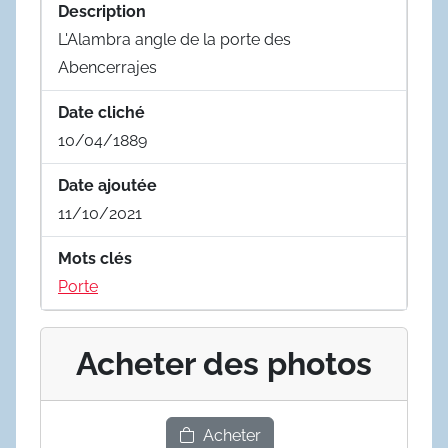
Description
L'Alambra angle de la porte des
Abencerrajes
Date cliché
10/04/1889
Date ajoutée
11/10/2021
Mots clés
Porte
Acheter des photos
Acheter