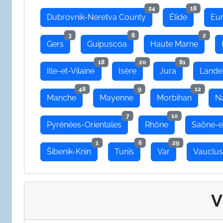
24
18
Dubrovnik-Neretva County
Élide
Eu
3
8
2
Gers
Guipuscoa
Haute Marne
18
20
81
Ille-et-Vilaine
Isère
Jura
Lande
48
9
12
Manche
Mayenne
Morbihan
N
7
10
Pyrénées-Orientales
Rhône
Saône-e
1
6
29
Šibenik-Knin
Tunis
Var
Vauclu
V