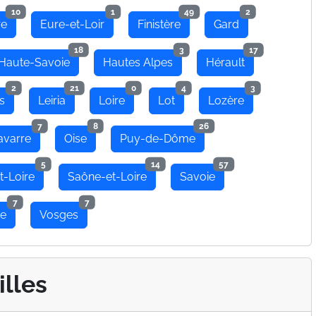
10
1
49
2
re
Eure-et-Loir
Finistère
Gard
18
3
17
Haute-Savoie
Hautes Alpes
Hérault
2
21
0
4
3
s
Leiria
Loire
Lot
Lozère
7
8
26
avarre
Oise
Puy-de-Dôme
5
14
57
t-Loire
Saône-et-Loire
Savoie
7
7
se
Vosges
illes