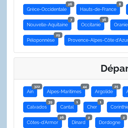
26
8
Grèce-Occidentale
Hauts-de-France
7
36
Nouvelle-Aquitaine
Occitanie
Oranie
29
Péloponnèse
Provence-Alpes-Côte d'Azu
Dépa
322
44
25
Ain
Alpes-Maritimes
Argolide
39
1
1
Calvados
Cantal
Cher
Corinthi
26
2
2
Côtes-d'Armor
Dinard
Dordogne