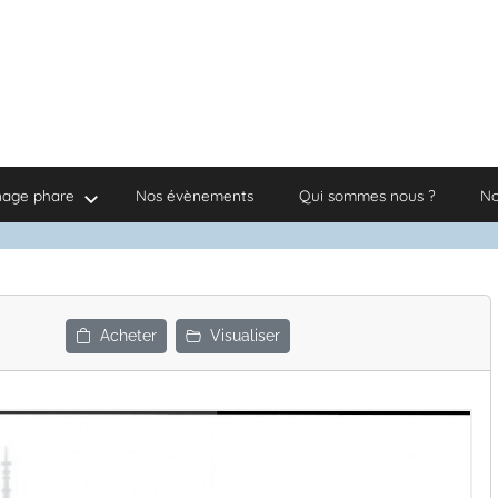
nage phare
Nos évènements
Qui sommes nous ?
No
Acheter
Visualiser