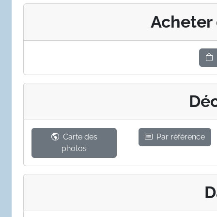
Acheter
Déc
Carte des
Par référence
photos
D