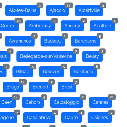
2
22
3
Aix-les-Bains
Ajaccio
Albertville
15
3
2
1
 Corton
Ambronay
Annecy
Arinthod
2
1
5
Avranches
Badajoz
Barcelone
8
7
2
ais
Bellegarde-sur-Valserine
Belley
3
5
5
6
ex
Bilbao
Bolozon
Bonifacio
14
2
7
Braga
Brenod
Brest
14
4
2
21
Caen
Cahors
Calcatoggio
Cannes
7
1
1
2
hagene
Casalabriva
Cauro
Ceignes