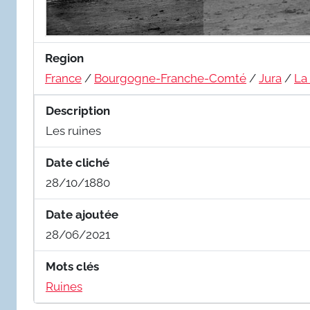
Region
France
/
Bourgogne-Franche-Comté
/
Jura
/
La
Description
Les ruines
Date cliché
28/10/1880
Date ajoutée
28/06/2021
Mots clés
Ruines