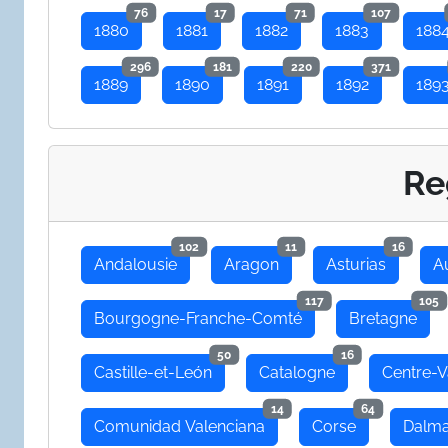
76
17
71
107
1880
1881
1882
1883
188
296
181
220
371
1889
1890
1891
1892
189
Re
102
11
16
Andalousie
Aragon
Asturias
A
117
105
Bourgogne-Franche-Comté
Bretagne
50
16
Castille-et-León
Catalogne
Centre-V
14
64
Comunidad Valenciana
Corse
Dalma