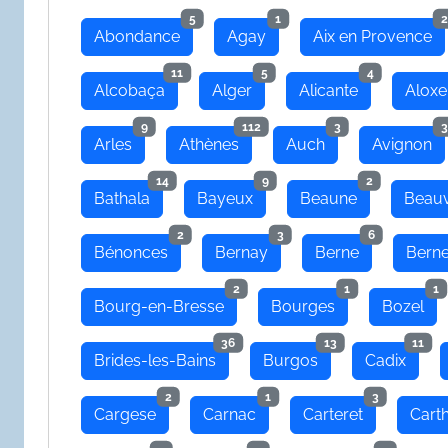
5
1
2
Abondance
Agay
Aix en Provence
11
5
4
Alcobaça
Alger
Alicante
Aloxe
9
112
3
3
Arles
Athènes
Auch
Avignon
14
9
2
Bathala
Bayeux
Beaune
Beauv
2
3
6
Bénonces
Bernay
Berne
Bern
2
1
1
Bourg-en-Bresse
Bourges
Bozel
36
13
11
Brides-les-Bains
Burgos
Cadix
2
1
3
Cargese
Carnac
Carteret
Cart