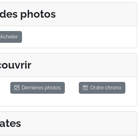
 des photos
Acheter
ouvrir
Dernières photos
Ordre chrono
ates