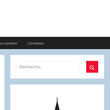
us soutenir
Connexion
Recherche
pour
Recherch
: