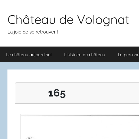
Aller
au
Château de Volognat
contenu
La joie de se retrouver !
Le château aujourd’hui
L’histoire du château
Le person
165