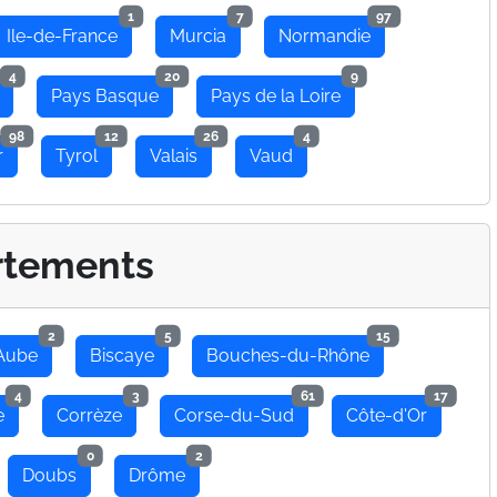
1
7
97
Ile-de-France
Murcia
Normandie
4
20
9
Pays Basque
Pays de la Loire
98
12
26
4
r
Tyrol
Valais
Vaud
rtements
2
5
15
Aube
Biscaye
Bouches-du-Rhône
4
3
61
17
e
Corrèze
Corse-du-Sud
Côte-d'Or
0
2
Doubs
Drôme