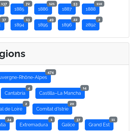
137
72
121
53
110
4
1885
1886
1887
1888
37
13
49
22
2
3
1894
1895
1896
2892
gions
474
uvergne-Rhône-Alpes
4
14
Cantabria
Castilla–La Mancha
2
20
al de Loire
Comitat d'Istrie
24
1
37
11
tia
Extremadura
Galice
Grand Est