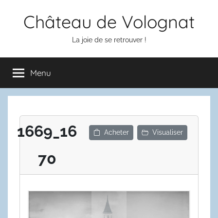
Aller
Château de Volognat
au
contenu
La joie de se retrouver !
Menu
1669_16
Acheter
Visualiser
70