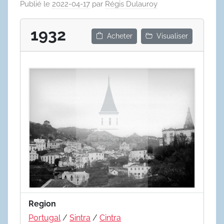
Publié le
2022-04-17
par
Régis Dulauroy
1932
Acheter
Visualiser
Region
Portugal
/
Sintra
/
Cintra