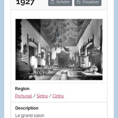
1927
Acheter
Visualiser
Region
Portugal
/
Sintra
/
Cintra
Description
Le grand salon