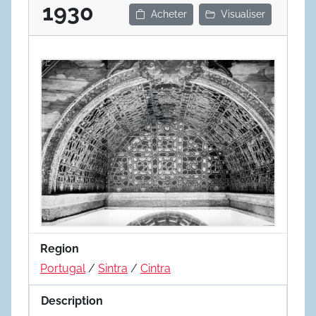
1930
Acheter
Visualiser
Region
Portugal
/
Sintra
/
Cintra
Description