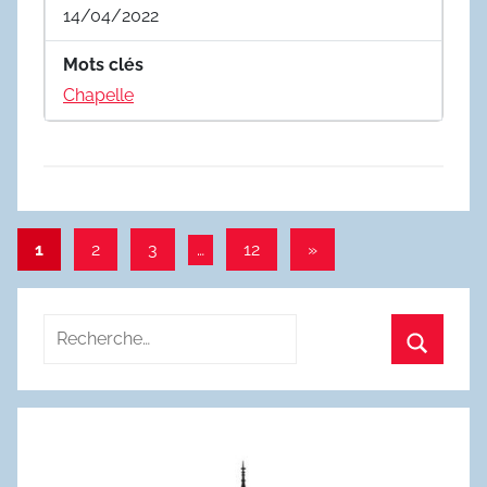
14/04/2022
Mots clés
Chapelle
Pagination
Articles
1
2
3
…
12
»
suivants
des
publications
Recherche
pour
Recherc
: