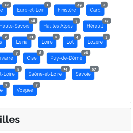
10
1
49
2
re
Eure-et-Loir
Finistère
Gard
18
3
17
Haute-Savoie
Hautes Alpes
Hérault
2
21
0
4
3
s
Leiria
Loire
Lot
Lozère
7
8
26
avarre
Oise
Puy-de-Dôme
5
14
57
t-Loire
Saône-et-Loire
Savoie
7
7
se
Vosges
illes