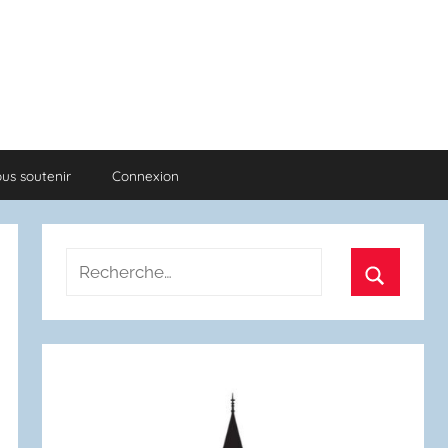
us soutenir
Connexion
Recherche
pour
Recherch
: