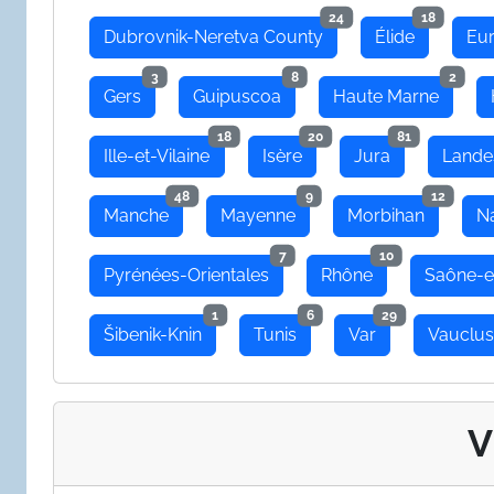
24
18
Dubrovnik-Neretva County
Élide
Eu
3
8
2
Gers
Guipuscoa
Haute Marne
18
20
81
Ille-et-Vilaine
Isère
Jura
Lande
48
9
12
Manche
Mayenne
Morbihan
N
7
10
Pyrénées-Orientales
Rhône
Saône-e
1
6
29
Šibenik-Knin
Tunis
Var
Vauclu
V