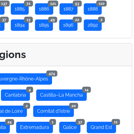
137
72
121
53
110
4
1885
1886
1887
1888
37
13
49
22
2
3
1894
1895
1896
2892
gions
474
uvergne-Rhône-Alpes
4
14
Cantabria
Castilla–La Mancha
2
20
al de Loire
Comitat d'Istrie
24
1
37
11
tia
Extremadura
Galice
Grand Est