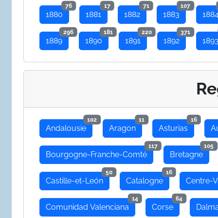
76
17
71
107
1880
1881
1882
1883
188
296
181
220
371
1889
1890
1891
1892
189
Re
102
11
16
Andalousie
Aragon
Asturias
A
117
105
Bourgogne-Franche-Comté
Bretagne
50
16
Castille-et-León
Catalogne
Centre-V
14
64
Comunidad Valenciana
Corse
Dalma