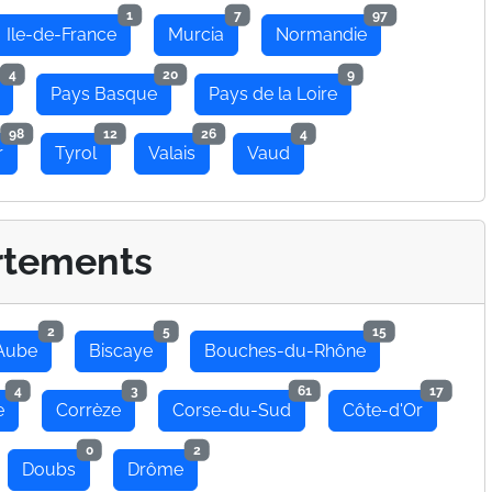
1
7
97
Ile-de-France
Murcia
Normandie
4
20
9
Pays Basque
Pays de la Loire
98
12
26
4
r
Tyrol
Valais
Vaud
rtements
2
5
15
Aube
Biscaye
Bouches-du-Rhône
4
3
61
17
e
Corrèze
Corse-du-Sud
Côte-d'Or
0
2
Doubs
Drôme