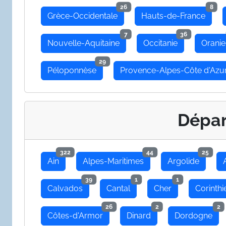
26
8
Grèce-Occidentale
Hauts-de-France
7
36
Nouvelle-Aquitaine
Occitanie
Oranie
29
Péloponnèse
Provence-Alpes-Côte d'Azu
Dépa
322
44
25
Ain
Alpes-Maritimes
Argolide
39
1
1
Calvados
Cantal
Cher
Corinthi
26
2
2
Côtes-d'Armor
Dinard
Dordogne