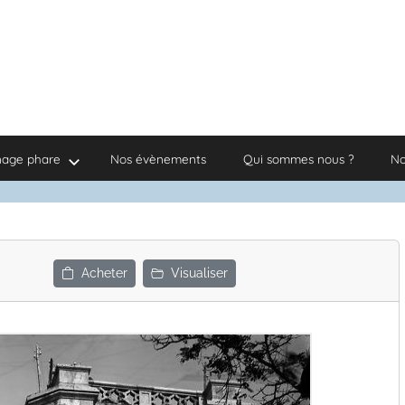
nage phare
Nos évènements
Qui sommes nous ?
No
Acheter
Visualiser