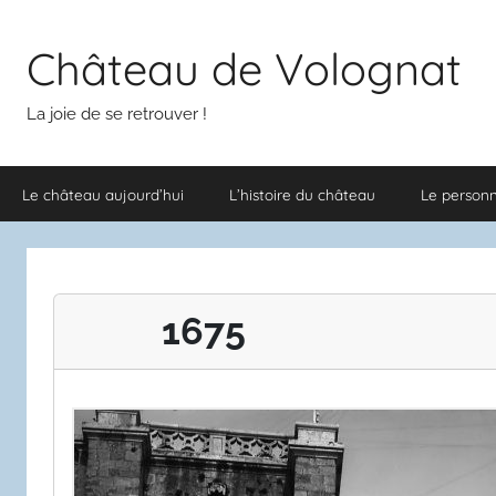
Aller
au
Château de Volognat
contenu
La joie de se retrouver !
Le château aujourd’hui
L’histoire du château
Le person
1675