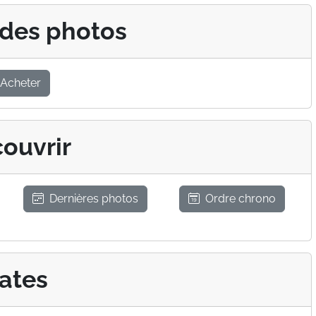
 des photos
Acheter
ouvrir
Dernières photos
Ordre chrono
ates