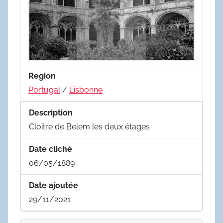
Region
Portugal
/
Lisbonne
Description
Cloitre de Belem les deux étages
Date cliché
06/05/1889
Date ajoutée
29/11/2021