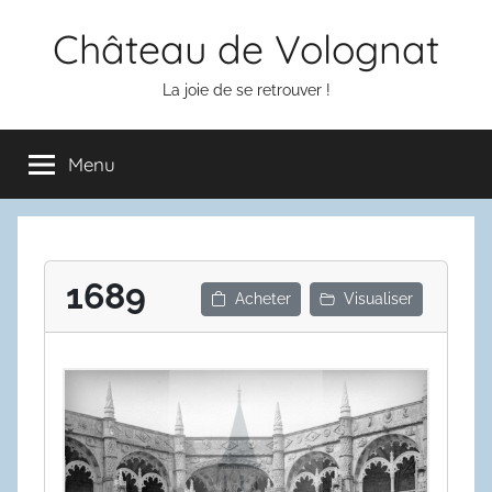
Aller
Château de Volognat
au
contenu
La joie de se retrouver !
Menu
1689
Acheter
Visualiser