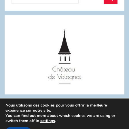
pour
Recherc
:
Nous utilisons des cookies pour vous offrir la meilleure
WordPress Theme: Donovan by ThemeZee.
expérience sur notre site.
You can find out more about which cookies we are using or
switch them off in
settings
.