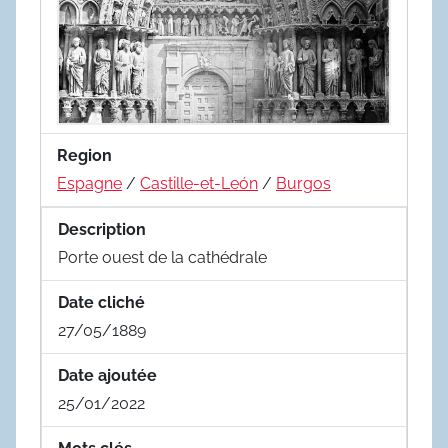
Region
Espagne
/
Castille-et-León
/
Burgos
Description
Porte ouest de la cathédrale
Date cliché
27/05/1889
Date ajoutée
25/01/2022