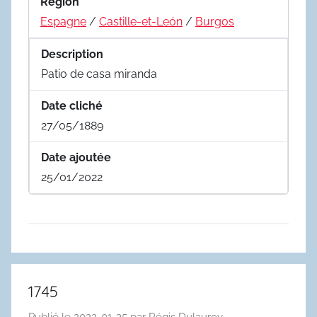
Region
Espagne
/
Castille-et-León
/
Burgos
Description
Patio de casa miranda
Date cliché
27/05/1889
Date ajoutée
25/01/2022
1745
Publié le
2022-01-25
par
Régis Dulauroy