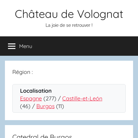
Aller
Château de Volognat
au
contenu
La joie de se retrouver !
Menu
Région :
Localisation
Espagne
(277) /
Castille-et-León
(46) /
Burgos
(11)
Catedral de Burgos