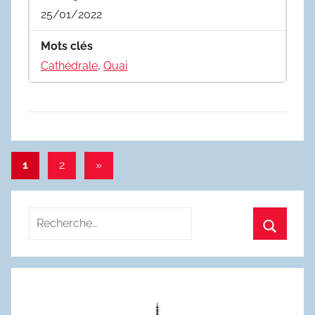
25/01/2022
Mots clés
Cathédrale
,
Quai
Pagination
Articles
1
2
»
suivants
des
publications
Recherche
pour
Recherc
: