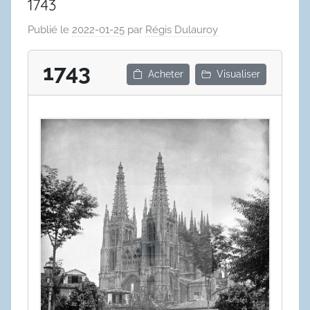
1743
Publié le
2022-01-25
par
Régis Dulauroy
1743
Acheter
Visualiser