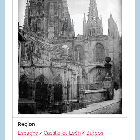
Region
Espagne
/
Castille-et-León
/
Burgos