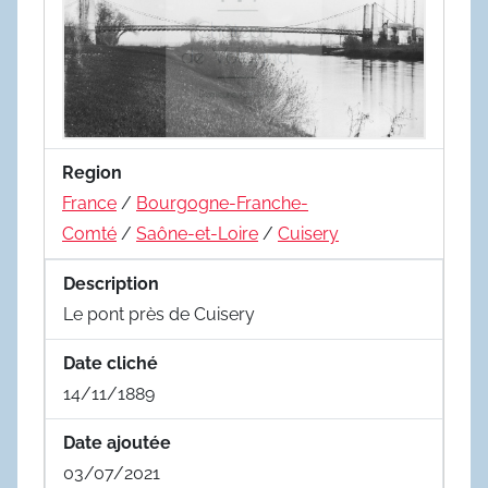
Region
France
/
Bourgogne-Franche-
Comté
/
Saône-et-Loire
/
Cuisery
Description
Le pont près de Cuisery
Date cliché
14/11/1889
Date ajoutée
03/07/2021