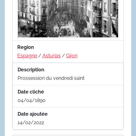
Region
Espagne
/
Asturias
/
Gijon
Description
Prossession du vendredi saint
Date cliché
04/04/1890
Date ajoutée
14/02/2022