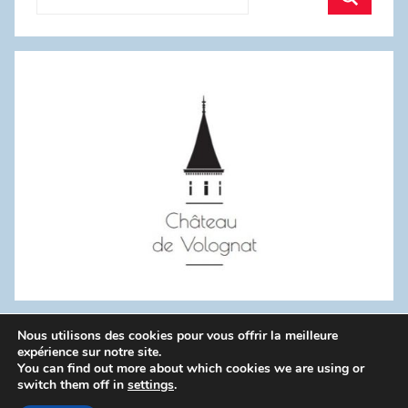
pour
Recherc
:
Nous utilisons des cookies pour vous offrir la meilleure
WordPress Theme: Donovan by ThemeZee.
expérience sur notre site.
You can find out more about which cookies we are using or
switch them off in
settings
.