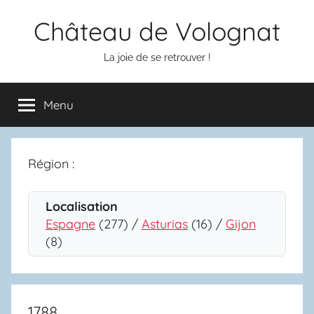
Aller
Château de Volognat
au
contenu
La joie de se retrouver !
Menu
Région :
Localisation
Espagne
(277) /
Asturias
(16) /
Gijon
(8)
1788