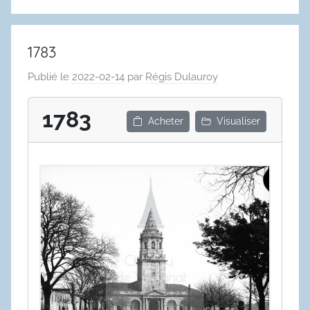
1783
Publié le
2022-02-14
par
Régis Dulauroy
1783
Acheter
Visualiser