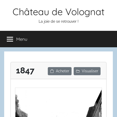
Aller
Château de Volognat
au
contenu
La joie de se retrouver !
Menu
1847
Acheter
Visualiser