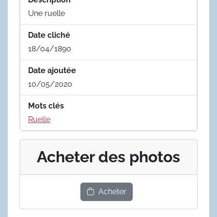
Une ruelle
Date cliché
18/04/1890
Date ajoutée
10/05/2020
Mots clés
Ruelle
Acheter des photos
Acheter