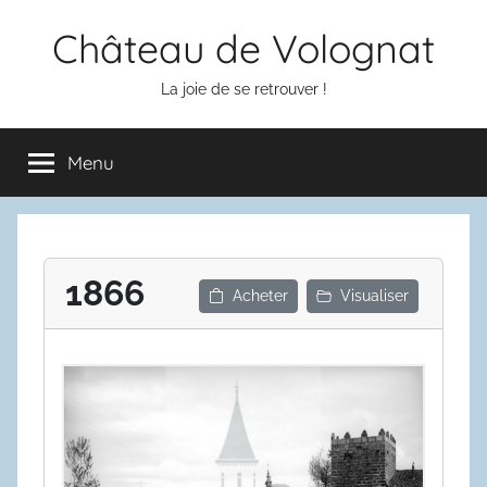
Aller
Château de Volognat
au
contenu
La joie de se retrouver !
Menu
1866
Acheter
Visualiser