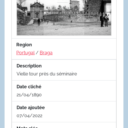
Region
Portugal
/
Braga
Description
Vielle tour près du séminaire
Date cliché
21/04/1890
Date ajoutée
07/04/2022