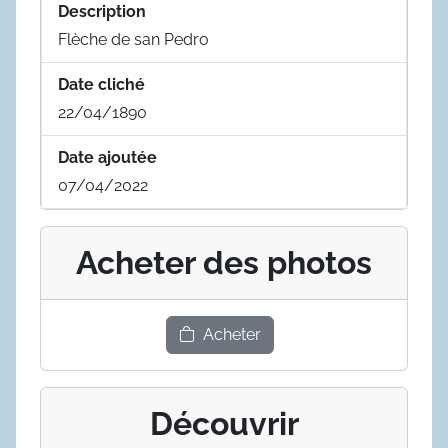
Description
Flèche de san Pedro
Date cliché
22/04/1890
Date ajoutée
07/04/2022
Acheter des photos
Acheter
Découvrir