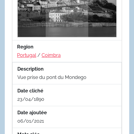
Region
Portugal
/
Coimbra
Description
Vue prise du pont du Mondego
Date cliché
23/04/1890
Date ajoutée
06/01/2021