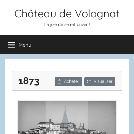
Aller
Château de Volognat
au
contenu
La joie de se retrouver !
Menu
1873
Acheter
Visualiser