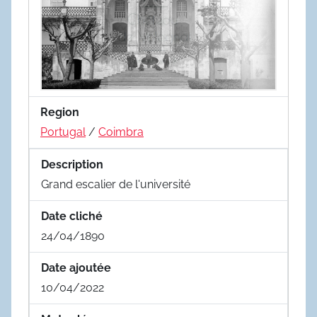
Region
Portugal
/
Coimbra
Description
Grand escalier de l'université
Date cliché
24/04/1890
Date ajoutée
10/04/2022