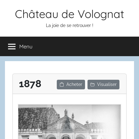
Aller
Château de Volognat
au
contenu
La joie de se retrouver !
Menu
1878
Acheter
Visualiser