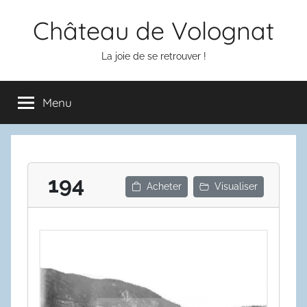
Aller
Château de Volognat
au
contenu
La joie de se retrouver !
Menu
194
Acheter
Visualiser