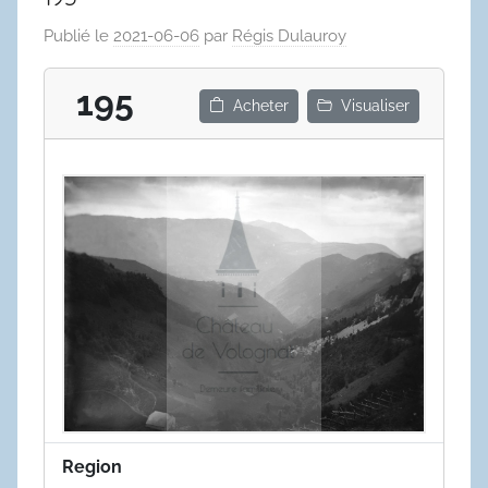
Publié le
2021-06-06
par
Régis Dulauroy
195
Acheter
Visualiser
Region