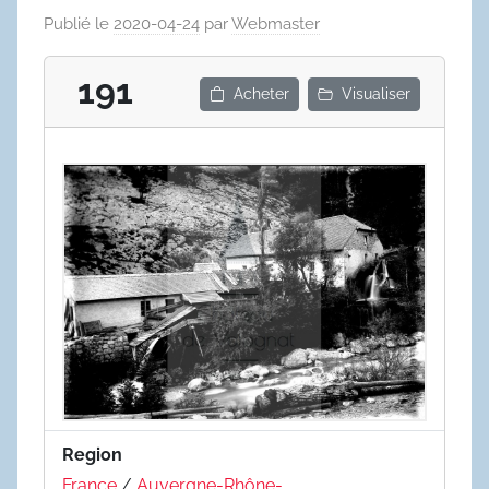
Publié le
2020-04-24
par
Webmaster
191
Acheter
Visualiser
Region
France
/
Auvergne-Rhône-