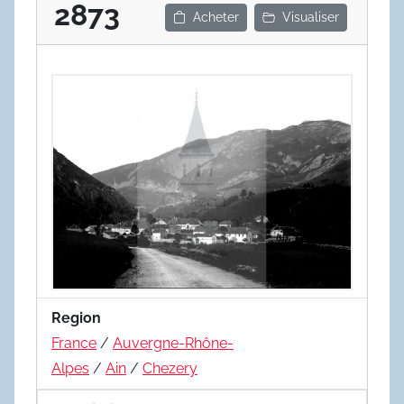
2873
Acheter
Visualiser
Region
France
/
Auvergne-Rhône-
Alpes
/
Ain
/
Chezery