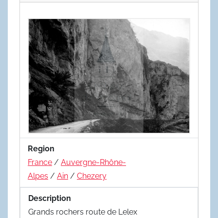
Region
France
/
Auvergne-Rhône-
Alpes
/
Ain
/
Chezery
Description
Grands rochers route de Lelex