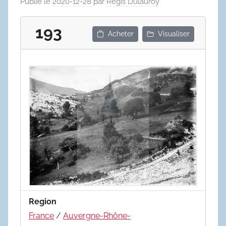
Publié le
2020-12-28
par
Régis Dulauroy
193
Acheter
Visualiser
Region
France
/
Auvergne-Rhône-