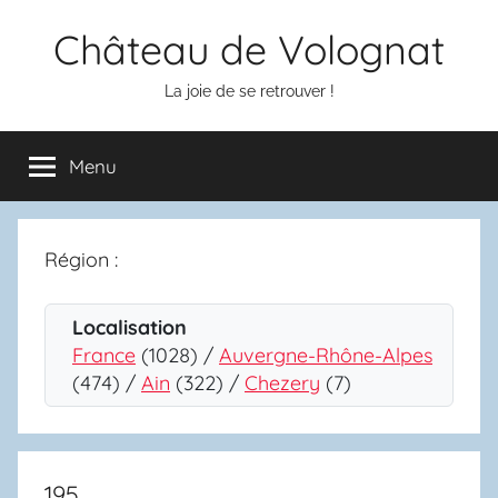
Aller
Château de Volognat
au
contenu
La joie de se retrouver !
Menu
Région :
Localisation
France
(1028) /
Auvergne-Rhône-Alpes
(474) /
Ain
(322) /
Chezery
(7)
195