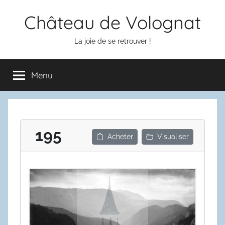
Aller
Château de Volognat
au
contenu
La joie de se retrouver !
Menu
195
Acheter
Visualiser