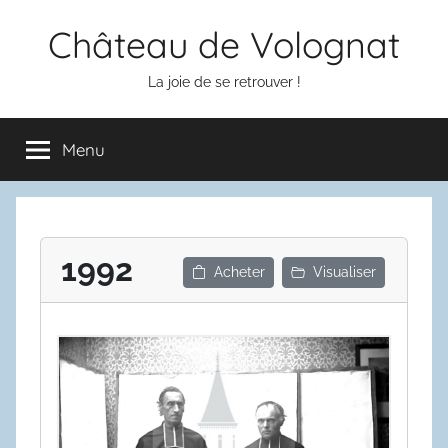
Aller
Château de Volognat
au
contenu
La joie de se retrouver !
Menu
1992
Acheter
Visualiser