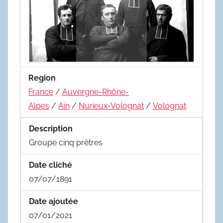
Region
France
/
Auvergne-Rhône-
Alpes
/
Ain
/
Nurieux-Volognat
/
Volognat
Description
Groupe cinq prêtres
Date cliché
07/07/1891
Date ajoutée
07/01/2021