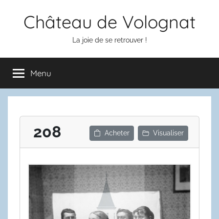
Aller
Château de Volognat
au
contenu
La joie de se retrouver !
Menu
208
Acheter
Visualiser