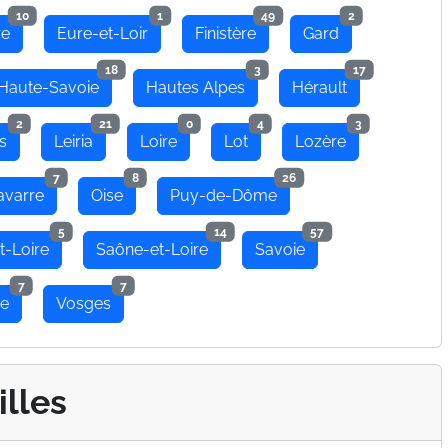
10
1
49
2
re
Eure-et-Loir
Finistère
Gard
18
3
17
Haute-Savoie
Hautes Alpes
Hérault
2
21
0
4
3
s
Leiria
Loire
Lot
Lozère
7
8
26
avarre
Oise
Puy-de-Dôme
5
14
57
t-Loire
Saône-et-Loire
Savoie
7
7
se
Vosges
illes