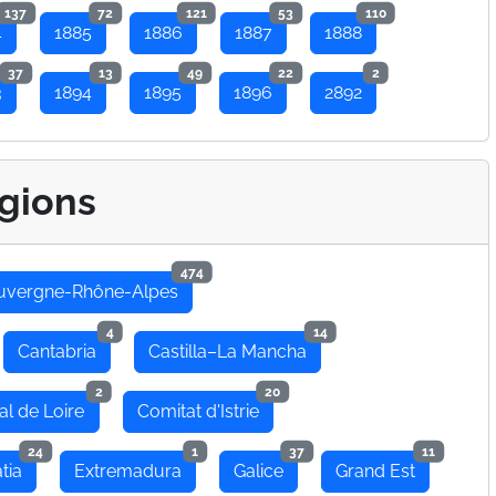
137
72
121
53
110
4
1885
1886
1887
1888
37
13
49
22
2
3
1894
1895
1896
2892
gions
474
uvergne-Rhône-Alpes
4
14
Cantabria
Castilla–La Mancha
2
20
al de Loire
Comitat d'Istrie
24
1
37
11
tia
Extremadura
Galice
Grand Est