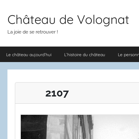
Aller
au
Château de Volognat
contenu
La joie de se retrouver !
Le château aujourd’hui
L’histoire du château
Le person
2107