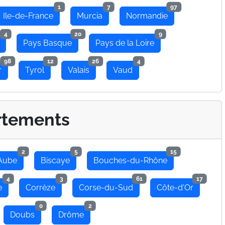
1
7
97
Ile-de-France
Murcia
Normandie
4
20
9
Pays Basque
Pays de la Loire
98
12
26
4
r
Tyrol
Valais
Vaud
rtements
2
5
15
Aube
Biscaye
Bouches-du-Rhône
4
3
61
17
e
Corrèze
Corse-du-Sud
Côte-d'Or
0
2
Doubs
Drôme