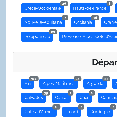
26
8
Grèce-Occidentale
Hauts-de-France
7
36
Nouvelle-Aquitaine
Occitanie
Oranie
29
Péloponnèse
Provence-Alpes-Côte d'Azu
Dépa
322
44
25
Ain
Alpes-Maritimes
Argolide
39
1
1
Calvados
Cantal
Cher
Corinthi
26
2
2
Côtes-d'Armor
Dinard
Dordogne