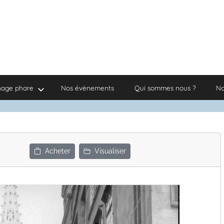
nage phare
Nos évènements
Qui sommes nous ?
No
Acheter
Visualiser