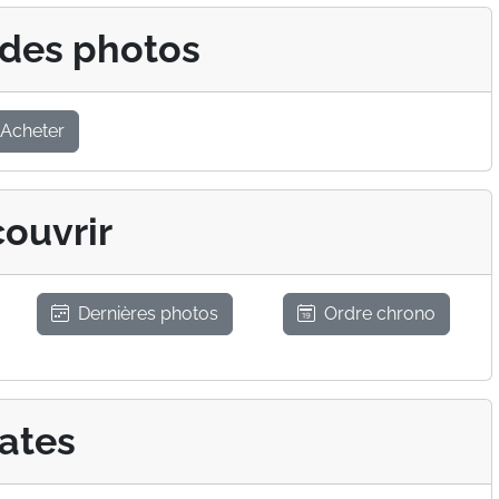
 des photos
Acheter
ouvrir
Dernières photos
Ordre chrono
ates