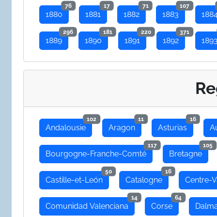
76
17
71
107
1880
1881
1882
1883
188
296
181
220
371
1889
1890
1891
1892
189
Re
102
11
16
Andalousie
Aragon
Asturias
A
117
105
Bourgogne-Franche-Comté
Bretagne
50
16
Castille-et-León
Catalogne
Centre-V
14
64
Comunidad Valenciana
Corse
Dalma