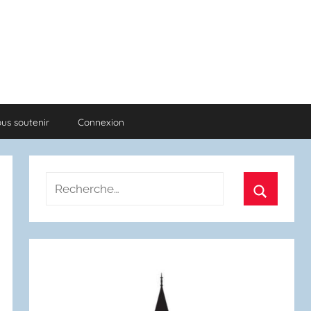
us soutenir
Connexion
Recherche
pour
Recherch
: