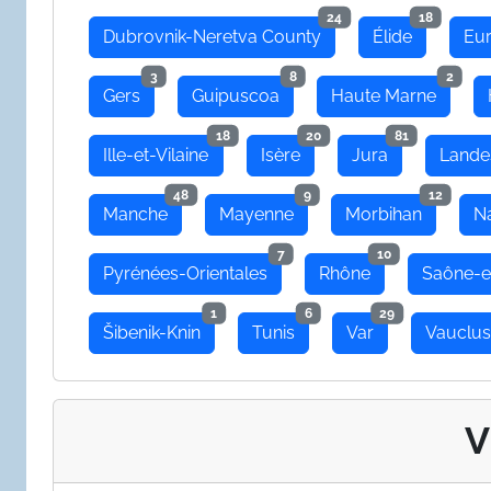
24
18
Dubrovnik-Neretva County
Élide
Eu
3
8
2
Gers
Guipuscoa
Haute Marne
18
20
81
Ille-et-Vilaine
Isère
Jura
Lande
48
9
12
Manche
Mayenne
Morbihan
N
7
10
Pyrénées-Orientales
Rhône
Saône-e
1
6
29
Šibenik-Knin
Tunis
Var
Vauclu
V