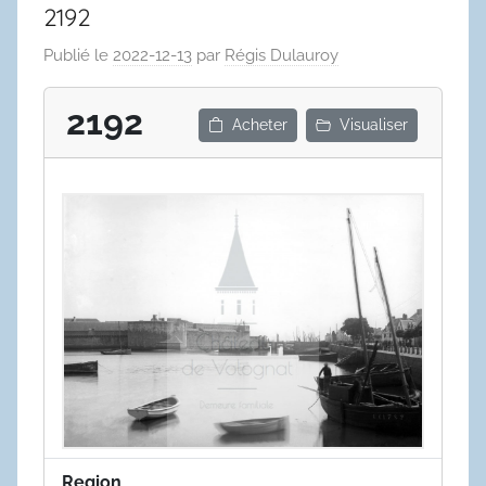
2192
Publié le
2022-12-13
par
Régis Dulauroy
2192
Acheter
Visualiser
Region