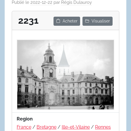
Publié le
2022-12-22
par
Régis Dulauroy
2231
Acheter
Visualiser
Region
France
/
Bretagne
/
Ille-et-Vilaine
/
Rennes