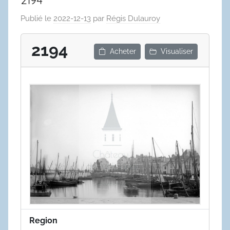
2194
Publié le
2022-12-13
par
Régis Dulauroy
2194
Acheter
Visualiser
Region