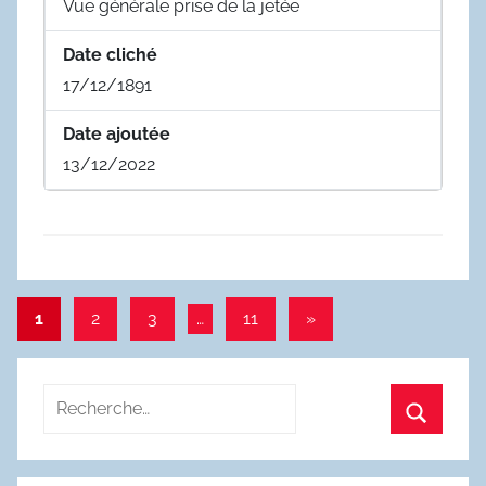
Vue générale prise de la jetée
Date cliché
17/12/1891
Date ajoutée
13/12/2022
Pagination
Articles
1
2
3
…
11
»
suivants
des
publications
Recherche
pour
Recherc
: