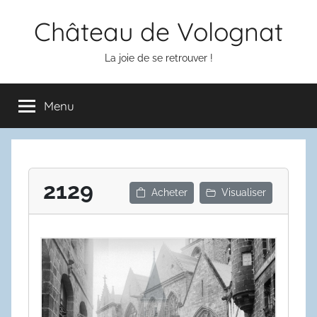
Aller
Château de Volognat
au
contenu
La joie de se retrouver !
Menu
2129
Acheter
Visualiser