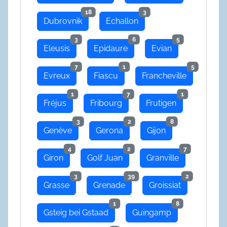
18
3
Dubrovnik
Echallon
3
6
5
Eleusis
Epidaure
Evian
7
1
5
Evreux
Fiascu
Francheville
1
7
1
Fréjus
Fribourg
Frutigen
3
2
8
Genève
Gerona
Gijon
4
2
7
Giron
Golf Juan
Granville
3
39
2
Grasse
Grenade
Groissiat
1
8
Gsteig bei Gstaad
Guingamp