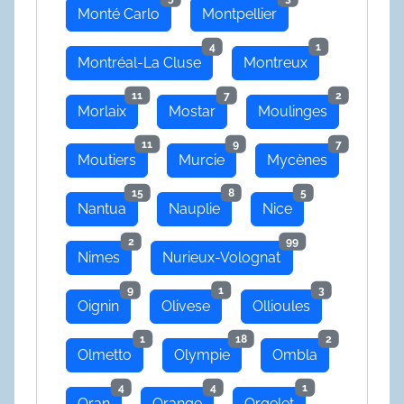
Monté Carlo
Montpellier
4
1
Montréal-La Cluse
Montreux
11
7
2
Morlaix
Mostar
Moulinges
11
9
7
Moutiers
Murcie
Mycènes
15
8
5
Nantua
Nauplie
Nice
2
99
Nimes
Nurieux-Volognat
9
1
3
Oignin
Olivese
Ollioules
1
18
2
Olmetto
Olympie
Ombla
4
4
1
Oran
Orange
Orgelet