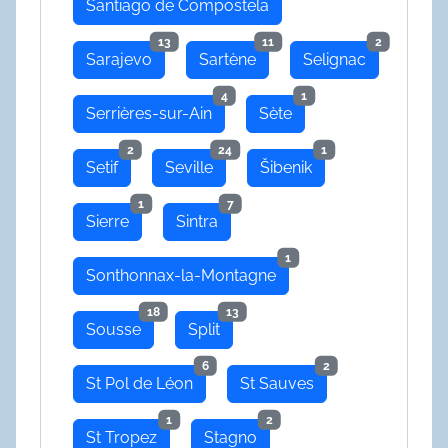
Santiago de Compostela
13
11
2
Sarajevo
Sartène
Selignac
4
1
Serrières-sur-Ain
Sète
2
24
1
Setif
Seville
Šibenik
1
7
Sierre
Sintra
1
Sonthonnax-la-Montagne
18
13
Sousse
Split
6
2
St Pol de Léon
St Sauves
1
2
St Tropez
Stagno