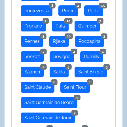
8
4
15
Pontevedra
Poreč
Porto
1
10
7
Proriano
Pula
Quimper
4
10
3
Rennes
Rijeka
Roccapina
2
4
1
Roskoff
Rovigno
Rumilly
2
5
3
Saanen
Saïda
Saint Brieuc
8
1
Saint Claude
Saint Flour
5
Saint Germain de Bèard
7
Saint Germain de Joux