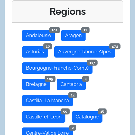
Regions
102
11
Andalousie
Aragon
16
474
Asturias
Auvergne-Rhône-Alpes
117
Bourgogne-Franche-Comté
105
4
Bretagne
Cantabria
14
Castilla–La Mancha
50
16
Castille-et-León
Catalogne
2
Centre-Val de Loire