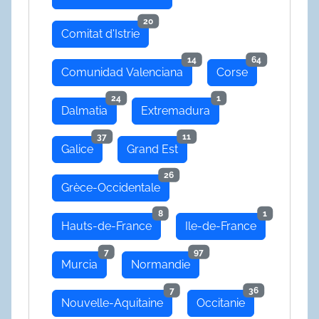
20
Comitat d'Istrie
14
64
Comunidad Valenciana
Corse
24
1
Dalmatia
Extremadura
37
11
Galice
Grand Est
26
Grèce-Occidentale
8
1
Hauts-de-France
Ile-de-France
7
97
Murcia
Normandie
7
36
Nouvelle-Aquitaine
Occitanie