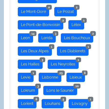
0
2
Le Mont-Doré
Le Poizat
2
1
Le Pont-de-Bonvoisin
Lélex
14
3
2
Leon
Lerida
Les Bouchoux
1
1
Les Deux Alpes
Les Diablerets
3
1
Les Halles
Les Neyrolles
1
25
8
Levie
Lisbonne
Lisieux
3
10
Lokrum
Lons le Saunier
6
5
1
Lorient
Louhans
Lovagny