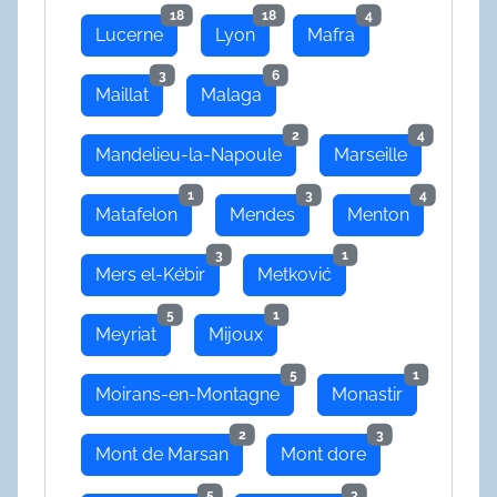
18
18
4
Lucerne
Lyon
Mafra
3
6
Maillat
Malaga
2
4
Mandelieu-la-Napoule
Marseille
1
3
4
Matafelon
Mendes
Menton
3
1
Mers el-Kébir
Metković
5
1
Meyriat
Mijoux
5
1
Moirans-en-Montagne
Monastir
2
3
Mont de Marsan
Mont dore
5
3