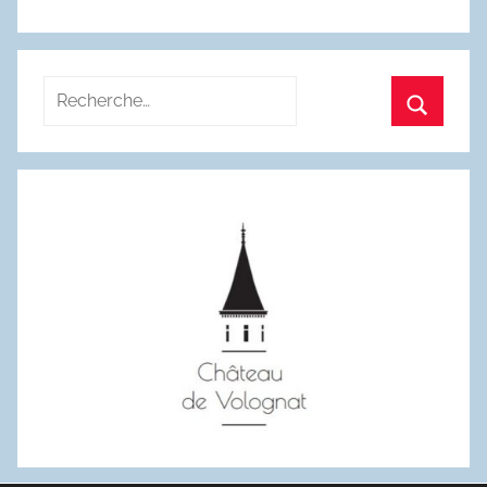
Recherche
pour
Recherc
: