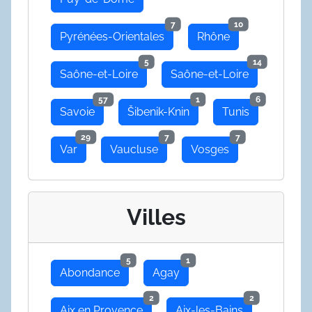
7
10
Pyrénées-Orientales
Rhône
5
14
Saône-et-Loire
Saône-et-Loire
57
1
6
Savoie
Šibenik-Knin
Tunis
29
7
7
Var
Vaucluse
Vosges
Villes
5
1
Abondance
Agay
2
2
Aix en Provence
Aix-les-Bains