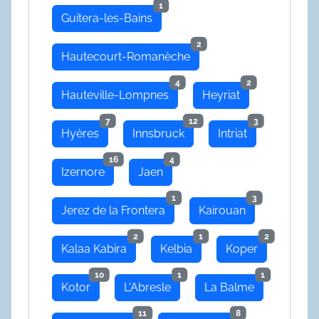
1
Guitera-les-Bains
2
Hautecourt-Romanèche
4
2
Hauteville-Lompnes
Heyriat
7
12
3
Hyères
Innsbruck
Intriat
16
4
Izernore
Jaen
1
3
Jerez de la Frontera
Kairouan
2
1
2
Kalaa Kabira
Kelbia
Koper
10
1
1
Kotor
L'Abresle
La Balme
11
8