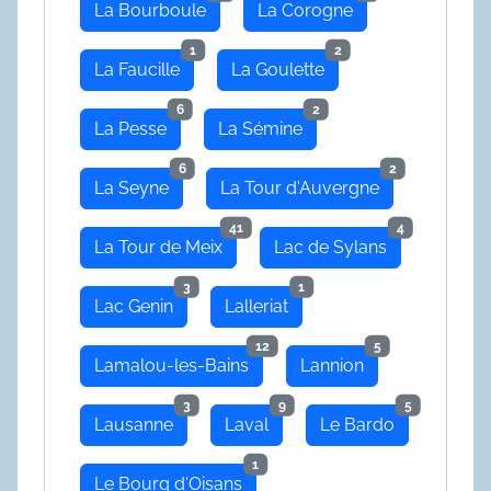
La Bourboule
La Corogne
1
2
La Faucille
La Goulette
6
2
La Pesse
La Sémine
6
2
La Seyne
La Tour d'Auvergne
41
4
La Tour de Meix
Lac de Sylans
3
1
Lac Genin
Lalleriat
12
5
Lamalou-les-Bains
Lannion
3
9
5
Lausanne
Laval
Le Bardo
1
Le Bourg d'Oisans