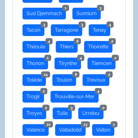
1
3
Sud Djemmach
Sunnium
3
3
4
Tacon
Tarragone
Tenay
4
6
2
Théoule
Thiers
Thoirette
1
4
2
Thonon
Tirynthe
Tlemcen
14
8
2
Tolède
Toulon
Trevoux
2
4
Trogir
Trouville-sur-Mer
2
3
0
Troyes
Tulle
Urretxu
10
13
1
Valence
Valladolid
Vallon