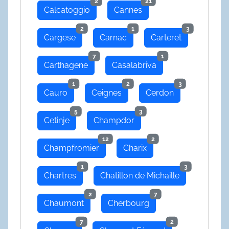
2
21
Calcatoggio
Cannes
2
1
3
Cargese
Carnac
Carteret
7
1
Carthagene
Casalabriva
1
2
3
Cauro
Ceignes
Cerdon
5
3
Cetinje
Champdor
12
2
Champfromier
Charix
1
3
Chartres
Chatillon de Michaille
2
7
Chaumont
Cherbourg
7
2