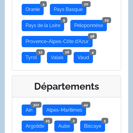
4
20
Oranie
Pays Basque
9
29
Pays de la Loire
Péloponnèse
98
Provence-Alpes-Côte d'Azur
12
26
4
Tyrol
Valais
Vaud
Départements
322
44
Ain
Alpes-Maritimes
25
2
5
Argolide
Aube
Biscaye