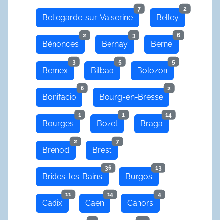
7
2
Bellegarde-sur-Valserine
Belley
2
3
6
Bénonces
Bernay
Berne
3
5
5
Bernex
Bilbao
Bolozon
6
2
Bonifacio
Bourg-en-Bresse
1
1
14
Bourges
Bozel
Braga
2
7
Brenod
Brest
36
13
Brides-les-Bains
Burgos
11
14
4
Cadix
Caen
Cahors