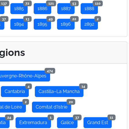
137
72
121
53
110
4
1885
1886
1887
1888
37
13
49
22
2
3
1894
1895
1896
2892
gions
474
uvergne-Rhône-Alpes
4
14
Cantabria
Castilla–La Mancha
2
20
al de Loire
Comitat d'Istrie
24
1
37
11
tia
Extremadura
Galice
Grand Est