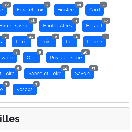
10
1
49
2
re
Eure-et-Loir
Finistère
Gard
18
3
17
Haute-Savoie
Hautes Alpes
Hérault
2
21
0
4
3
s
Leiria
Loire
Lot
Lozère
7
8
26
avarre
Oise
Puy-de-Dôme
5
14
57
t-Loire
Saône-et-Loire
Savoie
7
7
se
Vosges
illes