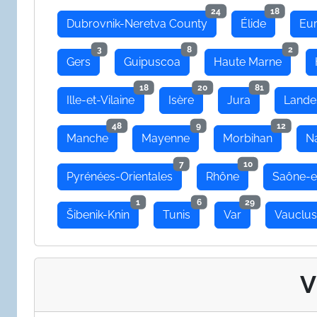
24
18
Dubrovnik-Neretva County
Élide
Eu
3
8
2
Gers
Guipuscoa
Haute Marne
18
20
81
Ille-et-Vilaine
Isère
Jura
Lande
48
9
12
Manche
Mayenne
Morbihan
N
7
10
Pyrénées-Orientales
Rhône
Saône-e
1
6
29
Šibenik-Knin
Tunis
Var
Vauclu
V