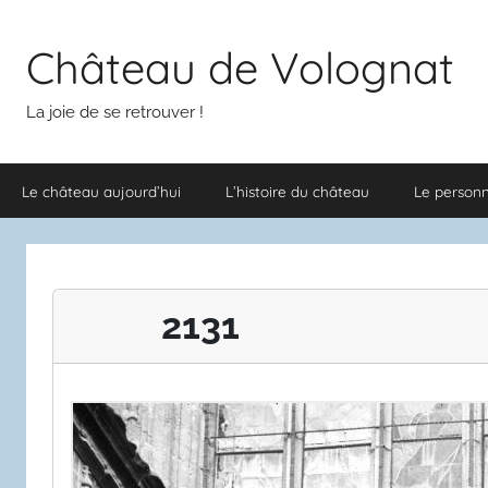
Aller
au
Château de Volognat
contenu
La joie de se retrouver !
Le château aujourd’hui
L’histoire du château
Le person
2131