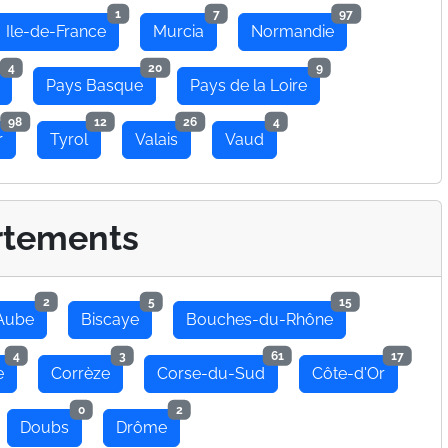
1
7
97
Ile-de-France
Murcia
Normandie
4
20
9
Pays Basque
Pays de la Loire
98
12
26
4
r
Tyrol
Valais
Vaud
rtements
2
5
15
Aube
Biscaye
Bouches-du-Rhône
4
3
61
17
e
Corrèze
Corse-du-Sud
Côte-d'Or
0
2
Doubs
Drôme