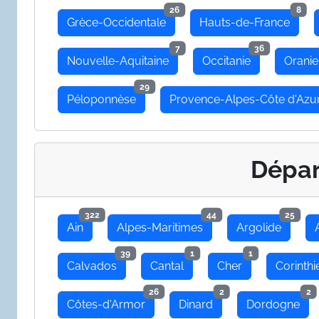
26
8
Grèce-Occidentale
Hauts-de-France
7
36
Nouvelle-Aquitaine
Occitanie
Oranie
29
Péloponnèse
Provence-Alpes-Côte d'Azu
Dépa
322
44
25
Ain
Alpes-Maritimes
Argolide
39
1
1
Calvados
Cantal
Cher
Corinthi
26
2
2
Côtes-d'Armor
Dinard
Dordogne