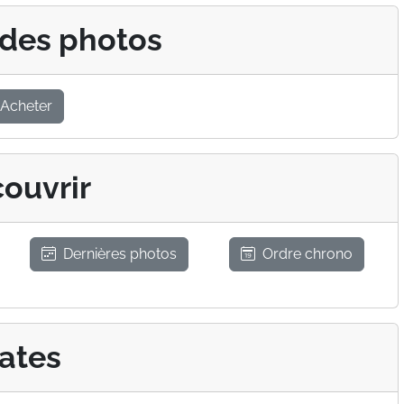
 des photos
Acheter
ouvrir
Dernières photos
Ordre chrono
ates