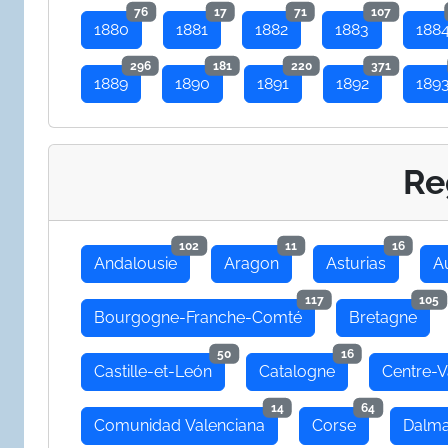
76
17
71
107
1880
1881
1882
1883
188
296
181
220
371
1889
1890
1891
1892
189
Re
102
11
16
Andalousie
Aragon
Asturias
A
117
105
Bourgogne-Franche-Comté
Bretagne
50
16
Castille-et-León
Catalogne
Centre-V
14
64
Comunidad Valenciana
Corse
Dalma