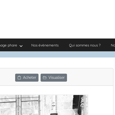
nage phare
Nos évènements
Qui sommes nous ?
No
Acheter
Visualiser