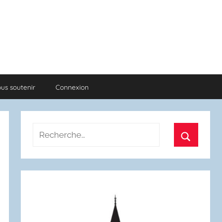
us soutenir
Connexion
Recherche
pour
Recherch
: