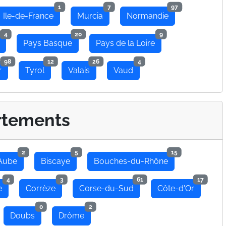
1
7
97
Ile-de-France
Murcia
Normandie
4
20
9
Pays Basque
Pays de la Loire
98
12
26
4
r
Tyrol
Valais
Vaud
rtements
2
5
15
Aube
Biscaye
Bouches-du-Rhône
4
3
61
17
e
Corrèze
Corse-du-Sud
Côte-d'Or
0
2
Doubs
Drôme