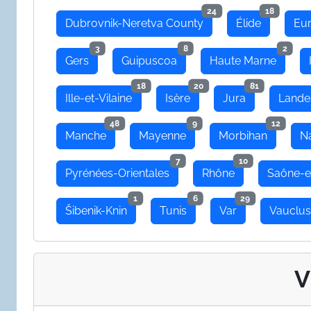
24
18
Dubrovnik-Neretva County
Élide
Eu
3
8
2
Gers
Guipuscoa
Haute Marne
18
20
81
Ille-et-Vilaine
Isère
Jura
Lande
48
9
12
Manche
Mayenne
Morbihan
N
7
10
Pyrénées-Orientales
Rhône
Saône-e
1
6
29
Šibenik-Knin
Tunis
Var
Vauclu
V