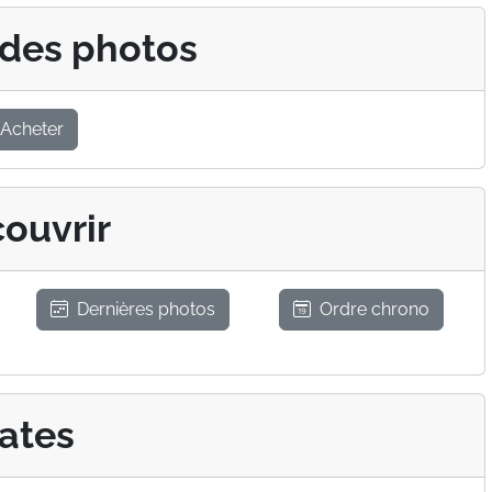
 des photos
Acheter
ouvrir
Dernières photos
Ordre chrono
ates