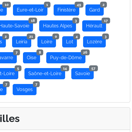
10
1
49
2
re
Eure-et-Loir
Finistère
Gard
18
3
17
Haute-Savoie
Hautes Alpes
Hérault
2
21
0
4
3
s
Leiria
Loire
Lot
Lozère
7
8
26
avarre
Oise
Puy-de-Dôme
5
14
57
t-Loire
Saône-et-Loire
Savoie
7
7
se
Vosges
illes