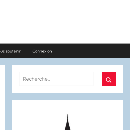
us soutenir
Connexion
Recherche
pour
Recherch
: