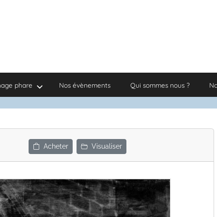
nage phare
Nos évènements
Qui sommes nous ?
No
Acheter
Visualiser