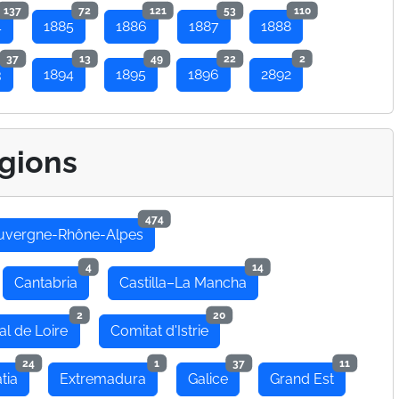
137
72
121
53
110
4
1885
1886
1887
1888
37
13
49
22
2
3
1894
1895
1896
2892
gions
474
uvergne-Rhône-Alpes
4
14
Cantabria
Castilla–La Mancha
2
20
al de Loire
Comitat d'Istrie
24
1
37
11
tia
Extremadura
Galice
Grand Est