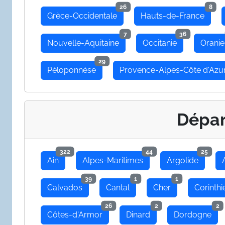
26
8
Grèce-Occidentale
Hauts-de-France
7
36
Nouvelle-Aquitaine
Occitanie
Oranie
29
Péloponnèse
Provence-Alpes-Côte d'Azu
Dépa
322
44
25
Ain
Alpes-Maritimes
Argolide
39
1
1
Calvados
Cantal
Cher
Corinthi
26
2
2
Côtes-d'Armor
Dinard
Dordogne