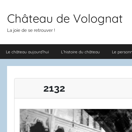
Aller
au
Château de Volognat
contenu
La joie de se retrouver !
Le château aujourd’hui
L’histoire du château
Le person
2132