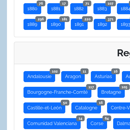
76
17
71
107
1880
1881
1882
1883
188
296
181
220
371
1889
1890
1891
1892
189
Re
102
11
16
Andalousie
Aragon
Asturias
A
117
105
Bourgogne-Franche-Comté
Bretagne
50
16
Castille-et-León
Catalogne
Centre-V
14
64
Comunidad Valenciana
Corse
Dalma