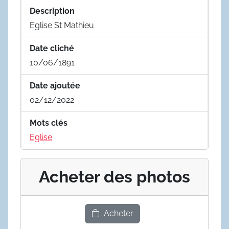
Description
Eglise St Mathieu
Date cliché
10/06/1891
Date ajoutée
02/12/2022
Mots clés
Eglise
Acheter des photos
Acheter