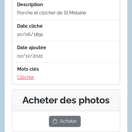
Description
Porche et clocher de St Melaine
Date cliché
10/06/1891
Date ajoutée
02/12/2022
Mots clés
Clôcher
Acheter des photos
Acheter