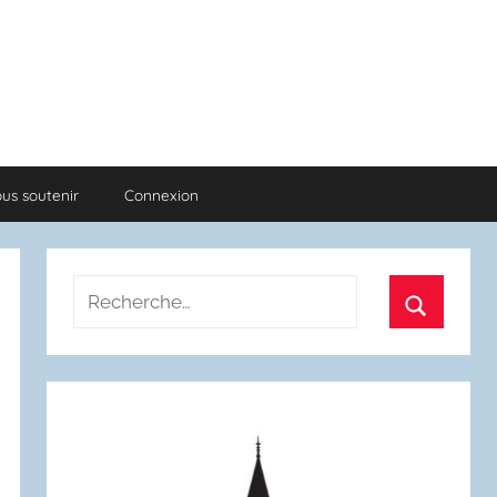
us soutenir
Connexion
Recherche
pour
Recherch
: