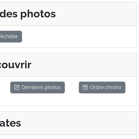
 des photos
Acheter
ouvrir
Dernières photos
Ordre chrono
ates