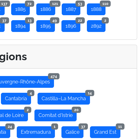
137
72
121
53
110
4
1885
1886
1887
1888
37
13
49
22
2
3
1894
1895
1896
2892
gions
474
uvergne-Rhône-Alpes
4
14
Cantabria
Castilla–La Mancha
2
20
al de Loire
Comitat d'Istrie
24
1
37
11
tia
Extremadura
Galice
Grand Est