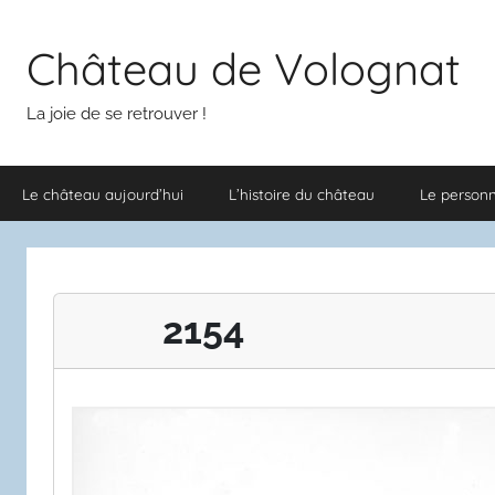
Aller
au
Château de Volognat
contenu
La joie de se retrouver !
Le château aujourd’hui
L’histoire du château
Le person
2154