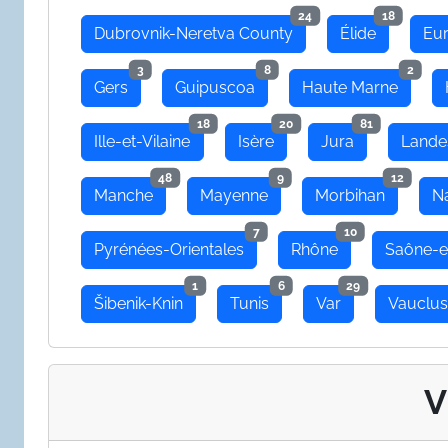
24
18
Dubrovnik-Neretva County
Élide
Eu
3
8
2
Gers
Guipuscoa
Haute Marne
18
20
81
Ille-et-Vilaine
Isère
Jura
Lande
48
9
12
Manche
Mayenne
Morbihan
N
7
10
Pyrénées-Orientales
Rhône
Saône-e
1
6
29
Šibenik-Knin
Tunis
Var
Vauclu
V