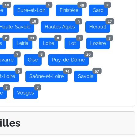
10
1
49
2
re
Eure-et-Loir
Finistère
Gard
18
3
17
Haute-Savoie
Hautes Alpes
Hérault
2
21
0
4
3
s
Leiria
Loire
Lot
Lozère
7
8
26
avarre
Oise
Puy-de-Dôme
5
14
57
t-Loire
Saône-et-Loire
Savoie
7
7
se
Vosges
illes