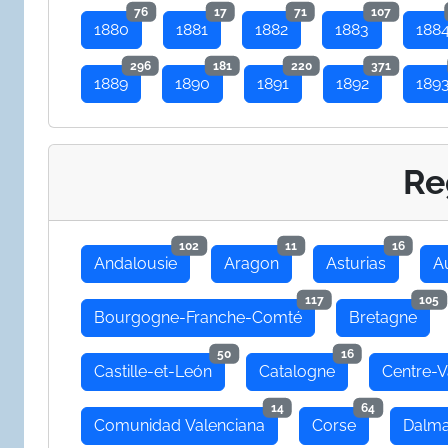
76
17
71
107
1880
1881
1882
1883
188
296
181
220
371
1889
1890
1891
1892
189
Re
102
11
16
Andalousie
Aragon
Asturias
A
117
105
Bourgogne-Franche-Comté
Bretagne
50
16
Castille-et-León
Catalogne
Centre-V
14
64
Comunidad Valenciana
Corse
Dalma