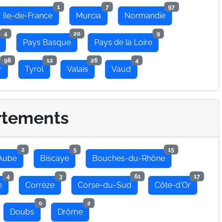
1
7
97
Ile-de-France
Murcia
Normandie
4
20
9
Pays Basque
Pays de la Loire
98
12
26
4
r
Tyrol
Valais
Vaud
rtements
2
5
15
Aube
Biscaye
Bouches-du-Rhône
4
3
61
17
e
Corrèze
Corse-du-Sud
Côte-d'Or
0
2
Doubs
Drôme