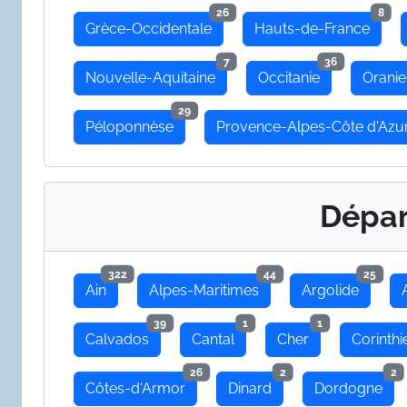
26
8
Grèce-Occidentale
Hauts-de-France
7
36
Nouvelle-Aquitaine
Occitanie
Oranie
29
Péloponnèse
Provence-Alpes-Côte d'Azu
Dépa
322
44
25
Ain
Alpes-Maritimes
Argolide
39
1
1
Calvados
Cantal
Cher
Corinthi
26
2
2
Côtes-d'Armor
Dinard
Dordogne