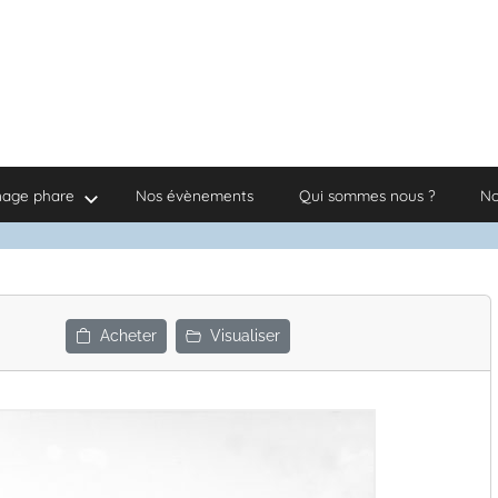
nage phare
Nos évènements
Qui sommes nous ?
No
Acheter
Visualiser