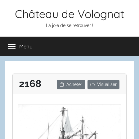
Aller
Château de Volognat
au
contenu
La joie de se retrouver !
Menu
2168
Acheter
Visualiser