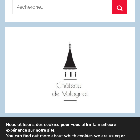
Recherche
pour
Recherc
:
Nous utilisons des cookies pour vous offrir la meilleure
WordPress Theme: Donovan by ThemeZee.
expérience sur notre site.
You can find out more about which cookies we are using or