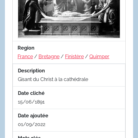
Region
France
/
Bretagne
/
Finistère
/
Quimper
Description
Gisant du Christ à la cathédrale
Date cliché
15/06/1891
Date ajoutée
01/09/2022