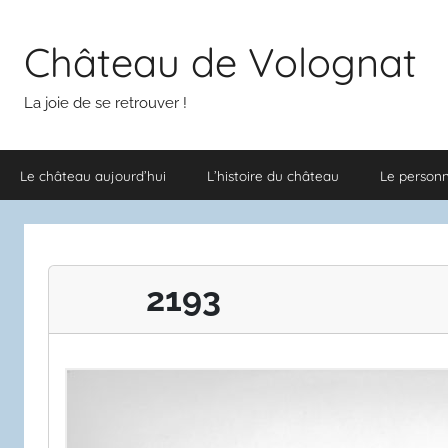
Aller
au
Château de Volognat
contenu
La joie de se retrouver !
Le château aujourd’hui
L’histoire du château
Le person
2193