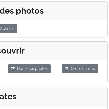
 des photos
Acheter
ouvrir
Dernières photos
Ordre chrono
ates