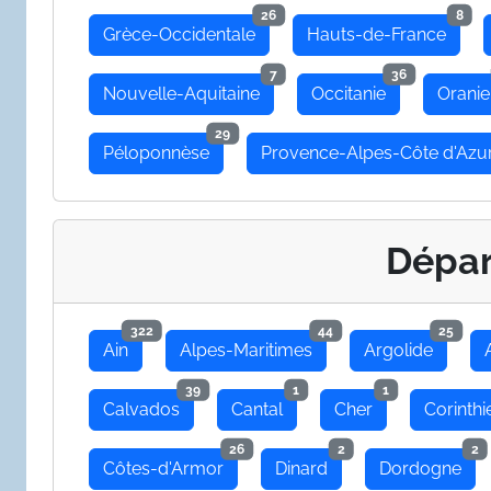
26
8
Grèce-Occidentale
Hauts-de-France
7
36
Nouvelle-Aquitaine
Occitanie
Oranie
29
Péloponnèse
Provence-Alpes-Côte d'Azu
Dépa
322
44
25
Ain
Alpes-Maritimes
Argolide
39
1
1
Calvados
Cantal
Cher
Corinthi
26
2
2
Côtes-d'Armor
Dinard
Dordogne