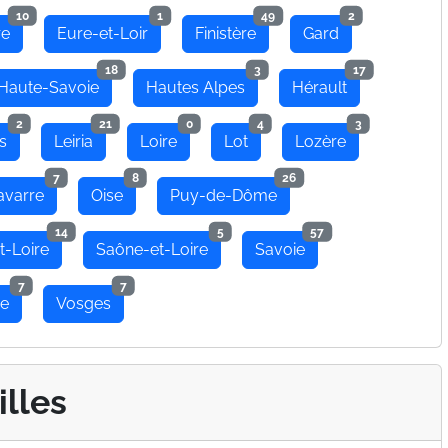
10
1
49
2
re
Eure-et-Loir
Finistère
Gard
18
3
17
Haute-Savoie
Hautes Alpes
Hérault
2
21
0
4
3
s
Leiria
Loire
Lot
Lozère
7
8
26
avarre
Oise
Puy-de-Dôme
14
5
57
t-Loire
Saône-et-Loire
Savoie
7
7
se
Vosges
illes