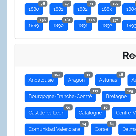
76
17
71
107
1880
1881
1882
1883
188
296
181
220
371
1889
1890
1891
1892
189
Re
102
11
16
Andalousie
Aragon
Asturias
A
117
105
Bourgogne-Franche-Comté
Bretagne
50
16
Castille-et-León
Catalogne
Centre-V
14
64
Comunidad Valenciana
Corse
Dalma