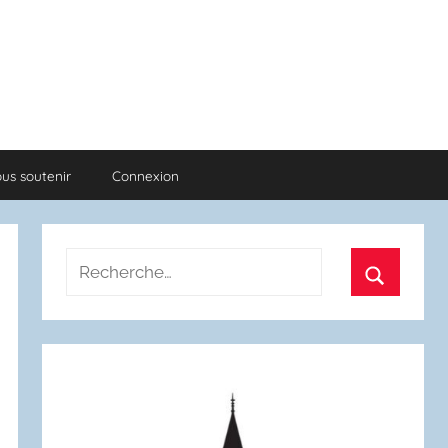
us soutenir
Connexion
Recherche
pour
Recherch
: