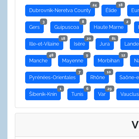
24
18
Dubrovnik-Neretva County
Élide
Eu
3
8
2
Gers
Guipuscoa
Haute Marne
18
20
81
Ille-et-Vilaine
Isère
Jura
Lande
48
9
12
Manche
Mayenne
Morbihan
N
7
10
Pyrénées-Orientales
Rhône
Saône-e
1
6
29
Šibenik-Knin
Tunis
Var
Vauclu
V