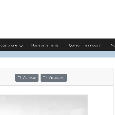
nage phare
Nos évènements
Qui sommes nous ?
No
Acheter
Visualiser