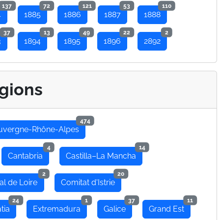
137
72
121
53
110
4
1885
1886
1887
1888
37
13
49
22
2
3
1894
1895
1896
2892
gions
474
uvergne-Rhône-Alpes
4
14
Cantabria
Castilla–La Mancha
2
20
al de Loire
Comitat d'Istrie
24
1
37
11
tia
Extremadura
Galice
Grand Est