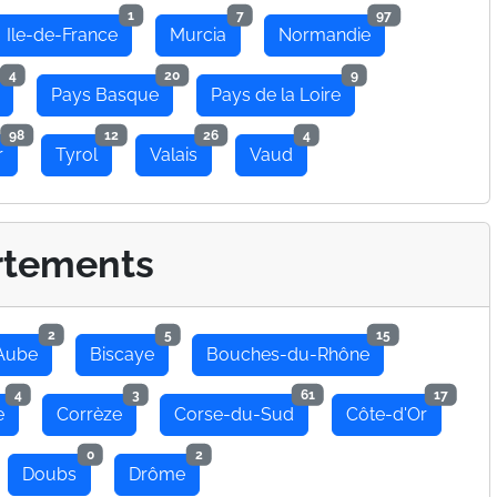
1
7
97
Ile-de-France
Murcia
Normandie
4
20
9
Pays Basque
Pays de la Loire
98
12
26
4
r
Tyrol
Valais
Vaud
rtements
2
5
15
Aube
Biscaye
Bouches-du-Rhône
4
3
61
17
e
Corrèze
Corse-du-Sud
Côte-d'Or
0
2
Doubs
Drôme