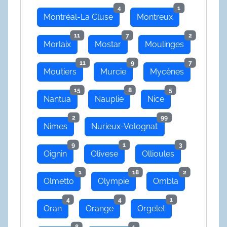
4
1
Montréal-La Cluse
Montreux
11
7
2
Morlaix
Mostar
Moulinges
11
9
7
Moutiers
Murcie
Mycènes
15
8
5
Nantua
Nauplie
Nice
2
99
Nimes
Nurieux-Volognat
9
1
3
Oignin
Olivese
Ollioules
1
18
2
Olmetto
Olympie
Ombla
4
4
1
Oran
Orange
Orgelet
8
1