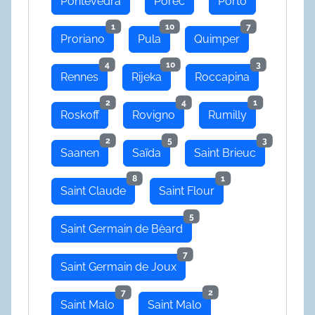
Pontevedra
Poreč
Porto
1
10
7
Proriano
Pula
Quimper
4
10
3
Rennes
Rijeka
Roccapina
2
4
1
Roskoff
Rovigno
Rumilly
2
5
3
Saanen
Saïda
Saint Brieuc
8
1
Saint Claude
Saint Flour
5
Saint Germain de Bèard
7
Saint Germain de Joux
7
2
Saint Malo
Saint Malo