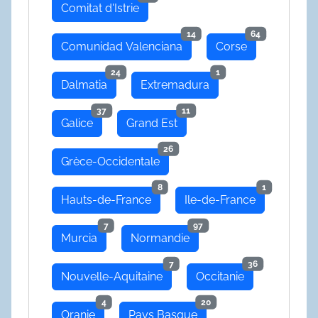
Comitat d'Istrie
14
64
Comunidad Valenciana
Corse
24
1
Dalmatia
Extremadura
37
11
Galice
Grand Est
26
Grèce-Occidentale
8
1
Hauts-de-France
Ile-de-France
7
97
Murcia
Normandie
7
36
Nouvelle-Aquitaine
Occitanie
4
20
Oranie
Pays Basque