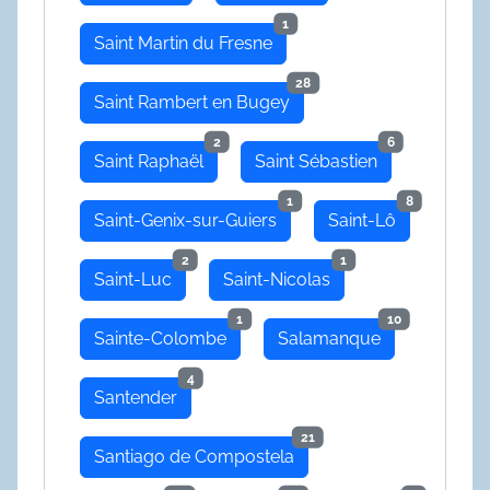
1
Saint Martin du Fresne
28
Saint Rambert en Bugey
2
6
Saint Raphaël
Saint Sébastien
1
8
Saint-Genix-sur-Guiers
Saint-Lô
2
1
Saint-Luc
Saint-Nicolas
1
10
Sainte-Colombe
Salamanque
4
Santender
21
Santiago de Compostela