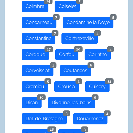
14
2
Coimbra
Coiselet
7
5
Concarneau
Condamine la Doye
7
4
Constantine
Contrexeville
17
20
4
Cordoue
Corfou
Corinthe
1
6
Corveissiat
Coutances
5
1
14
Cremieu
Crousia
Cuisery
10
5
Dinan
Divonne-les-bains
3
4
Dol-de-Bretagne
Douarnenez
18
3