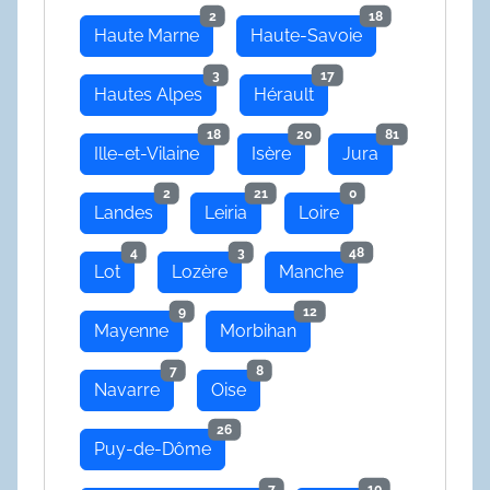
2
18
Haute Marne
Haute-Savoie
3
17
Hautes Alpes
Hérault
18
20
81
Ille-et-Vilaine
Isère
Jura
2
21
0
Landes
Leiria
Loire
4
3
48
Lot
Lozère
Manche
9
12
Mayenne
Morbihan
7
8
Navarre
Oise
26
Puy-de-Dôme
7
10