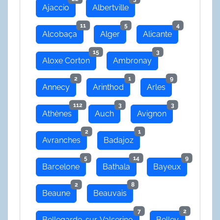
Ajaccio
Albertville
11
5
4
Alcobaça
Alger
Alicante
15
3
Aloxe Corton
Ambronay
2
1
9
Annecy
Arinthod
Arles
112
3
3
Athènes
Auch
Avignon
2
1
Avranches
Badajoz
5
14
9
Barcelone
Bathala
Bayeux
2
8
Beaune
Beauvais
7
2
Bellegarde-sur-Valserine
Belley