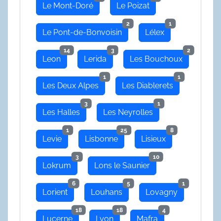
Le Mont-Doré
Le Poizat
2
1
Le Pont-de-Bonvoisin
Lélex
14
3
2
Leon
Lerida
Les Bouchoux
1
1
Les Deux Alpes
Les Diablerets
3
1
Les Halles
Les Neyrolles
1
25
8
Levie
Lisbonne
Lisieux
3
10
Lokrum
Lons le Saunier
6
5
1
Lorient
Louhans
Lovagny
18
18
4
Lucerne
Lyon
Mafra