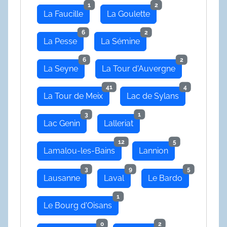
1
2
La Faucille
La Goulette
6
2
La Pesse
La Sémine
6
2
La Seyne
La Tour d'Auvergne
41
4
La Tour de Meix
Lac de Sylans
3
1
Lac Genin
Lalleriat
12
5
Lamalou-les-Bains
Lannion
3
9
5
Lausanne
Laval
Le Bardo
1
Le Bourg d'Oisans
0
2