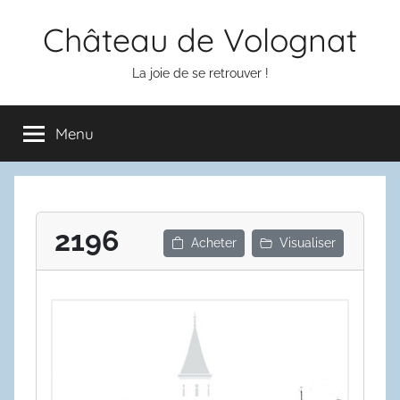
Aller
Château de Volognat
au
contenu
La joie de se retrouver !
Menu
2196
Acheter
Visualiser