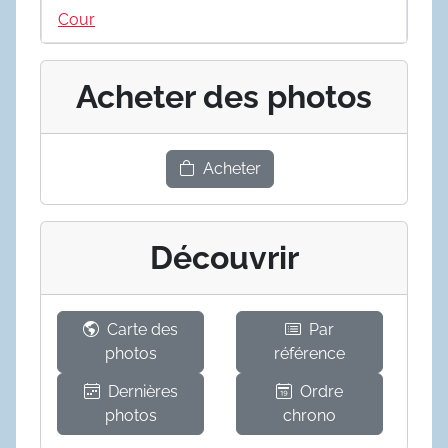
Cour
Acheter des photos
Acheter
Découvrir
Carte des
Par
photos
référence
Dernières
Ordre
photos
chrono