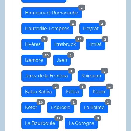
2
Hautecourt-Romanèche
4
2
Hauteville-Lompnes
Heyriat
7
12
3
Hyères
Innsbruck
Intriat
16
4
Izernore
Jaen
1
3
Jerez de la Frontera
Kairouan
2
1
2
Kalaa Kabira
Kelbia
Koper
10
1
1
Kotor
L'Abresle
La Balme
11
8
La Bourboule
La Corogne