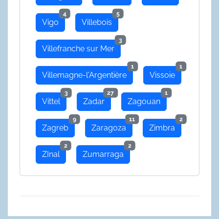
4
5
Vigo
Villebois
3
Villefranche sur Mer
1
1
Villemagne-l'Argentière
Vissoie
3
27
1
Vittel
Zadar
Zagouan
9
11
2
Zagreb
Zaragoza
Zimbra
2
2
ZInal
Zumarraga