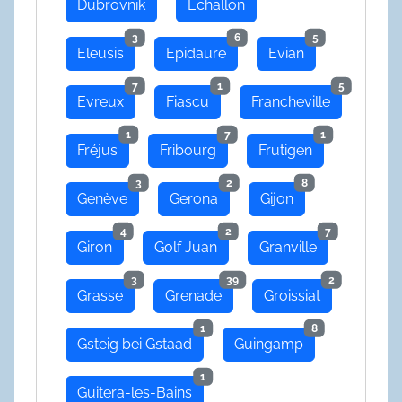
Dubrovnik
Echallon
3
6
5
Eleusis
Epidaure
Evian
7
1
5
Evreux
Fiascu
Francheville
1
7
1
Fréjus
Fribourg
Frutigen
3
2
8
Genève
Gerona
Gijon
4
2
7
Giron
Golf Juan
Granville
3
39
2
Grasse
Grenade
Groissiat
1
8
Gsteig bei Gstaad
Guingamp
1
Guitera-les-Bains