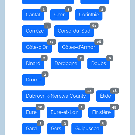
1
1
4
Cantal
Cher
Corinthie
3
61
Corrèze
Corse-du-Sud
17
26
Côte-d'Or
Côtes-d'Armor
2
2
0
Dinard
Dordogne
Doubs
2
Drôme
24
18
Dubrovnik-Neretva County
Élide
10
1
49
Eure
Eure-et-Loir
Finistère
2
3
8
Gard
Gers
Guipuscoa