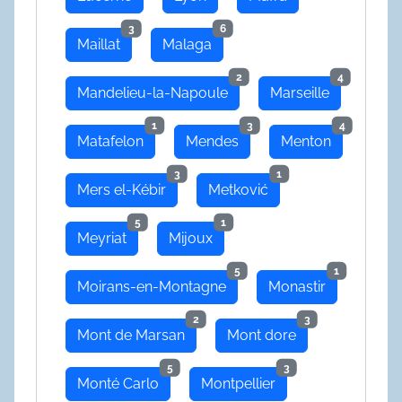
3
6
Maillat
Malaga
2
4
Mandelieu-la-Napoule
Marseille
1
3
4
Matafelon
Mendes
Menton
3
1
Mers el-Kébir
Metković
5
1
Meyriat
Mijoux
5
1
Moirans-en-Montagne
Monastir
2
3
Mont de Marsan
Mont dore
5
3
Monté Carlo
Montpellier