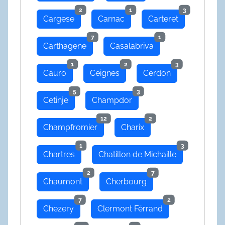
2
1
3
Cargese
Carnac
Carteret
7
1
Carthagene
Casalabriva
1
2
3
Cauro
Ceignes
Cerdon
5
3
Cetinje
Champdor
12
2
Champfromier
Charix
1
3
Chartres
Chatillon de Michaille
2
7
Chaumont
Cherbourg
7
2
Chezery
Clermont Férrand