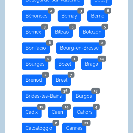
2
3
6
Bénonces
Bernay
Berne
3
5
5
Bernex
Bilbao
Bolozon
6
2
Bonifacio
Bourg-en-Bresse
1
1
14
Bourges
Bozel
Braga
2
7
Brenod
Brest
36
13
Brides-les-Bains
Burgos
11
14
4
Cadix
Caen
Cahors
2
21
Calcatoggio
Cannes