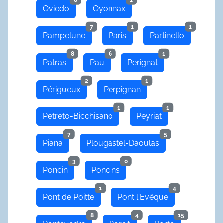
Oviedo
Oyonnax
7
1
1
Pampelune
Paris
Partinello
8
6
1
Patras
Pau
Perignat
2
1
Périgueux
Perpignan
1
1
Petreto-Bicchisano
Peyriat
7
5
Piana
Plougastel-Daoulas
3
0
Poncin
Poncins
1
4
Pont de Poitte
Pont l'Evêque
8
4
15