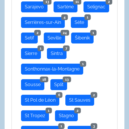
13
11
2
Sarajevo
Sartène
Selignac
4
1
Serrières-sur-Ain
Sète
2
24
1
Setif
Seville
Šibenik
1
7
Sierre
Sintra
1
Sonthonnax-la-Montagne
18
13
Sousse
Split
6
2
St Pol de Léon
St Sauves
1
2
St Tropez
Stagno
1
3