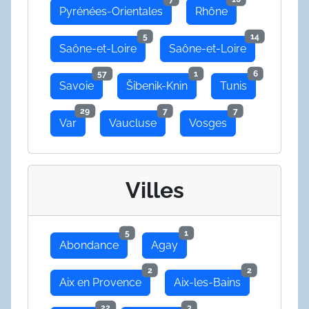
Pyrénées-Orientales
Rhône
5
14
Saône-et-Loire
Saône-et-Loire
57
1
6
Savoie
Šibenik-Knin
Tunis
29
7
7
Var
Vaucluse
Vosges
Villes
5
1
Abondance
Agay
2
2
Aix en Provence
Aix-les-Bains
22
3