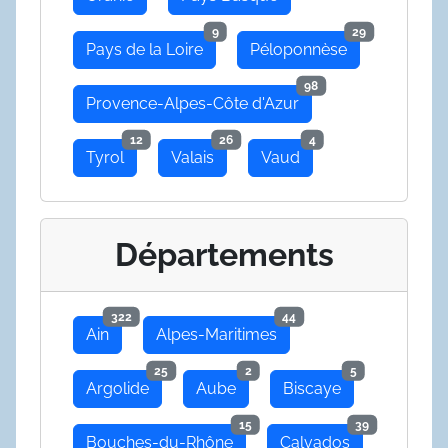
9
29
Pays de la Loire
Péloponnèse
98
Provence-Alpes-Côte d'Azur
12
26
4
Tyrol
Valais
Vaud
Départements
322
44
Ain
Alpes-Maritimes
25
2
5
Argolide
Aube
Biscaye
15
39
Bouches-du-Rhône
Calvados