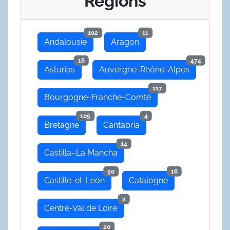
Regions
102
11
Andalousie
Aragon
16
474
Asturias
Auvergne-Rhône-Alpes
117
Bourgogne-Franche-Comté
105
4
Bretagne
Cantabria
14
Castilla–La Mancha
50
16
Castille-et-León
Catalogne
2
Centre-Val de Loire
20