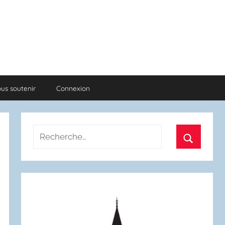
us soutenir
Connexion
Recherche
pour
Recherch
: