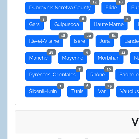
24
18
Dubrovnik-Neretva County
Élide
Eu
3
8
2
Gers
Guipuscoa
Haute Marne
18
20
81
Ille-et-Vilaine
Isère
Jura
Lande
48
9
12
Manche
Mayenne
Morbihan
N
7
10
Pyrénées-Orientales
Rhône
Saône-e
1
6
29
Šibenik-Knin
Tunis
Var
Vauclu
V