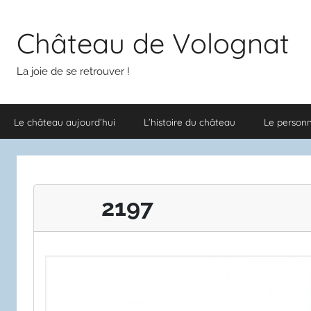
Aller
au
Château de Volognat
contenu
La joie de se retrouver !
Le château aujourd’hui
L’histoire du château
Le person
2197