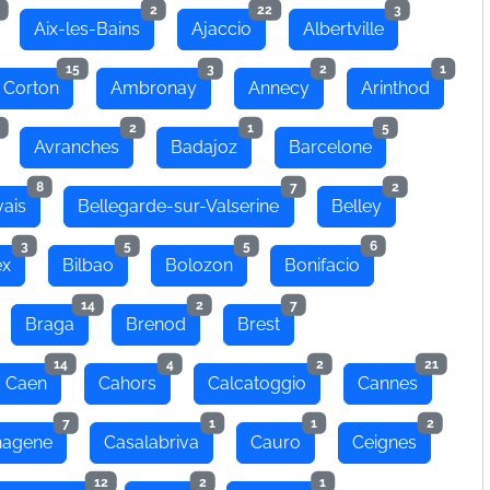
2
22
3
Aix-les-Bains
Ajaccio
Albertville
15
3
2
1
 Corton
Ambronay
Annecy
Arinthod
2
1
5
Avranches
Badajoz
Barcelone
8
7
2
ais
Bellegarde-sur-Valserine
Belley
3
5
5
6
ex
Bilbao
Bolozon
Bonifacio
14
2
7
Braga
Brenod
Brest
14
4
2
21
Caen
Cahors
Calcatoggio
Cannes
7
1
1
2
hagene
Casalabriva
Cauro
Ceignes
12
2
1