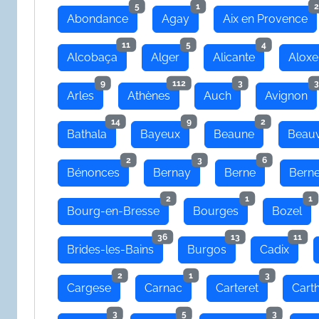
5
1
2
Abondance
Agay
Aix en Provence
11
5
4
Alcobaça
Alger
Alicante
Aloxe
9
112
3
3
Arles
Athènes
Auch
Avignon
14
9
2
Bathala
Bayeux
Beaune
Beauv
2
3
6
Bénonces
Bernay
Berne
Bern
2
1
1
Bourg-en-Bresse
Bourges
Bozel
36
13
11
Brides-les-Bains
Burgos
Cadix
2
1
3
Cargese
Carnac
Carteret
Cart
3
5
3