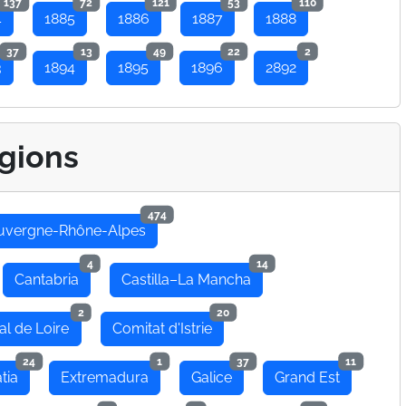
137
72
121
53
110
4
1885
1886
1887
1888
37
13
49
22
2
3
1894
1895
1896
2892
gions
474
uvergne-Rhône-Alpes
4
14
Cantabria
Castilla–La Mancha
2
20
al de Loire
Comitat d'Istrie
24
1
37
11
tia
Extremadura
Galice
Grand Est