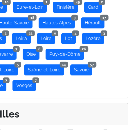
10
1
49
2
re
Eure-et-Loir
Finistère
Gard
18
3
17
Haute-Savoie
Hautes Alpes
Hérault
2
21
0
4
3
s
Leiria
Loire
Lot
Lozère
7
8
26
avarre
Oise
Puy-de-Dôme
5
14
57
t-Loire
Saône-et-Loire
Savoie
7
7
se
Vosges
illes