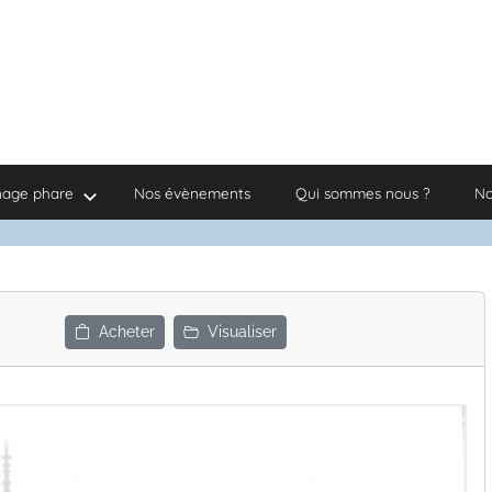
nage phare
Nos évènements
Qui sommes nous ?
No
Acheter
Visualiser