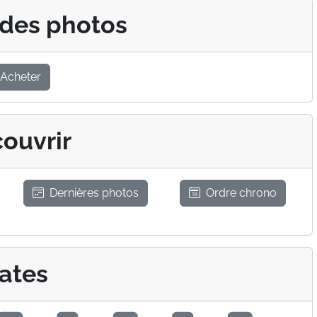
 des photos
Acheter
ouvrir
Dernières photos
Ordre chrono
ates