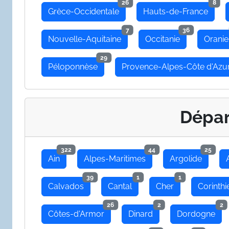
26
8
Grèce-Occidentale
Hauts-de-France
7
36
Nouvelle-Aquitaine
Occitanie
Oranie
29
Péloponnèse
Provence-Alpes-Côte d'Azu
Dépa
322
44
25
Ain
Alpes-Maritimes
Argolide
39
1
1
Calvados
Cantal
Cher
Corinthi
26
2
2
Côtes-d'Armor
Dinard
Dordogne