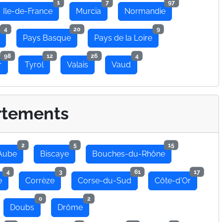
1
7
97
Ile-de-France
Murcia
Normandie
4
20
9
Pays Basque
Pays de la Loire
98
12
26
4
r
Tyrol
Valais
Vaud
rtements
2
5
15
Aube
Biscaye
Bouches-du-Rhône
4
3
61
17
e
Corrèze
Corse-du-Sud
Côte-d'Or
0
2
Doubs
Drôme