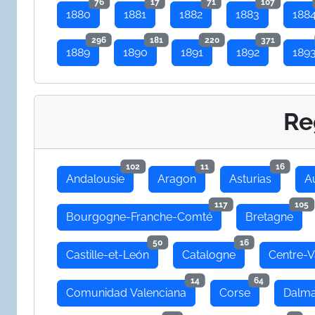
76
17
71
107
1880
1881
1882
1883
188
296
181
220
371
1889
1890
1891
1892
189
Re
102
11
16
Andalousie
Aragon
Asturias
A
117
105
Bourgogne-Franche-Comté
Bretagne
50
16
Castille-et-León
Catalogne
Centre-V
14
64
Comunidad Valenciana
Corse
Dalma