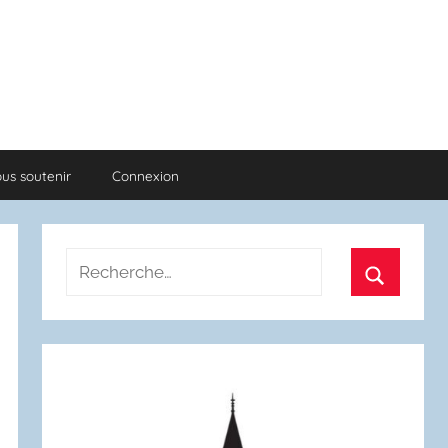
us soutenir
Connexion
Recherche
pour
Recherch
: