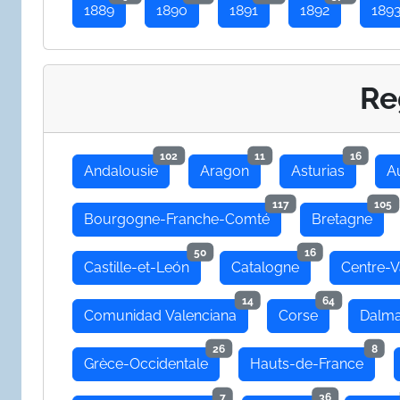
1889
1890
1891
1892
189
Re
102
11
16
Andalousie
Aragon
Asturias
A
117
105
Bourgogne-Franche-Comté
Bretagne
50
16
Castille-et-León
Catalogne
Centre-V
14
64
Comunidad Valenciana
Corse
Dalma
26
8
Grèce-Occidentale
Hauts-de-France
7
36