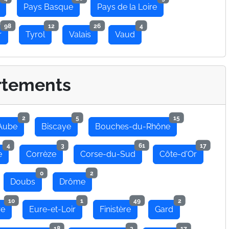
Pays Basque
Pays de la Loire
98
12
26
4
r
Tyrol
Valais
Vaud
rtements
2
5
15
Aube
Biscaye
Bouches-du-Rhône
4
3
61
17
e
Corrèze
Corse-du-Sud
Côte-d'Or
0
2
Doubs
Drôme
10
1
49
2
re
Eure-et-Loir
Finistère
Gard
18
3
17