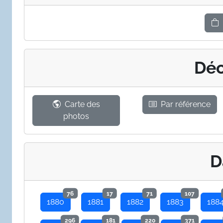
Déc
Carte des
Par référence
photos
D
76
17
71
107
1880
1881
1882
1883
188
296
181
220
371