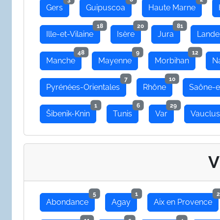
Gers
Guipuscoa
Haute Marne
18
20
81
Ille-et-Vilaine
Isère
Jura
Lande
48
9
12
Manche
Mayenne
Morbihan
N
7
10
Pyrénées-Orientales
Rhône
Saône-e
1
6
29
Šibenik-Knin
Tunis
Var
Vauclu
V
5
1
2
Abondance
Agay
Aix en Provence