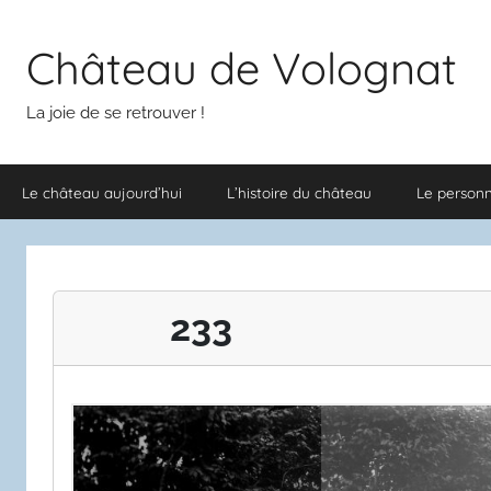
Aller
au
Château de Volognat
contenu
La joie de se retrouver !
Le château aujourd’hui
L’histoire du château
Le person
233