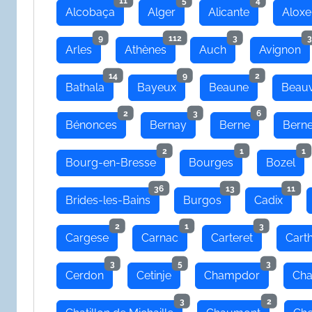
11
5
4
Alcobaça
Alger
Alicante
Aloxe
9
112
3
3
Arles
Athènes
Auch
Avignon
14
9
2
Bathala
Bayeux
Beaune
Beauv
2
3
6
Bénonces
Bernay
Berne
Bern
2
1
1
Bourg-en-Bresse
Bourges
Bozel
36
13
11
Brides-les-Bains
Burgos
Cadix
2
1
3
Cargese
Carnac
Carteret
Cart
3
5
3
Cerdon
Cetinje
Champdor
Cha
3
2