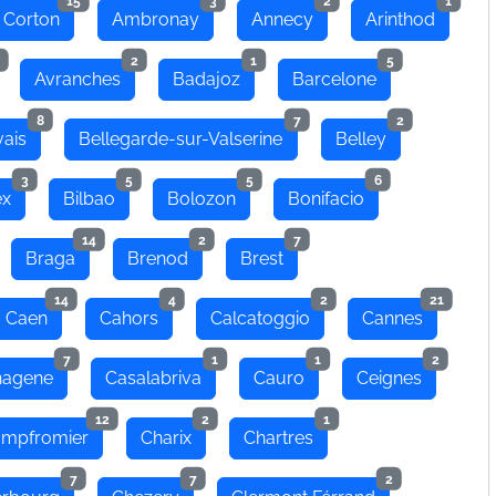
15
3
2
1
 Corton
Ambronay
Annecy
Arinthod
2
1
5
Avranches
Badajoz
Barcelone
8
7
2
ais
Bellegarde-sur-Valserine
Belley
3
5
5
6
ex
Bilbao
Bolozon
Bonifacio
14
2
7
Braga
Brenod
Brest
14
4
2
21
Caen
Cahors
Calcatoggio
Cannes
7
1
1
2
hagene
Casalabriva
Cauro
Ceignes
12
2
1
mpfromier
Charix
Chartres
7
7
2