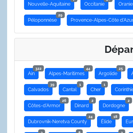
Nouvelle-Aquitaine
Occitanie
Oranie
29
Péloponnèse
Provence-Alpes-Côte d'Azu
Dépa
322
44
25
Ain
Alpes-Maritimes
Argolide
39
1
1
Calvados
Cantal
Cher
Corinthi
26
2
2
Côtes-d'Armor
Dinard
Dordogne
24
18
Dubrovnik-Neretva County
Élide
Eu
3
8
2