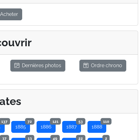
Acheter
ouvrir
Dernières photos
Ordre chrono
ates
137
72
121
53
110
4
1885
1886
1887
1888
37
13
49
22
2