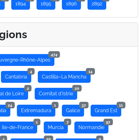
3
1894
1895
1896
2892
gions
474
uvergne-Rhône-Alpes
4
14
Cantabria
Castilla–La Mancha
2
20
al de Loire
Comitat d'Istrie
24
1
37
11
tia
Extremadura
Galice
Grand Est
1
7
97
Ile-de-France
Murcia
Normandie
4
20
9