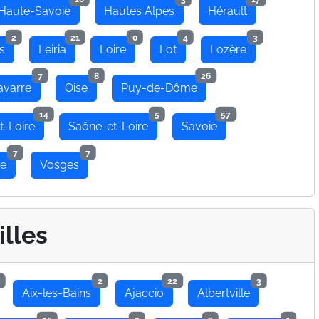
Haute-Savoie
Hautes Alpes
Hérault
2
21
0
4
3
s
Leiria
Loire
Lot
Lozère
7
8
26
avarre
Oise
Puy-de-Dôme
14
5
57
t-Loire
Saône-et-Loire
Savoie
7
7
se
Vosges
illes
2
22
3
Aix-les-Bains
Ajaccio
Albertville