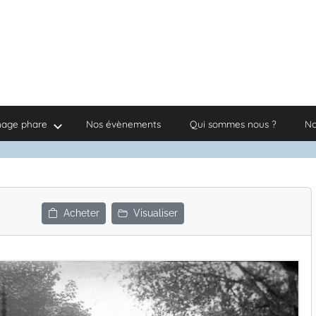
nage phare
Nos évènements
Qui sommes nous ?
No
Acheter
Visualiser