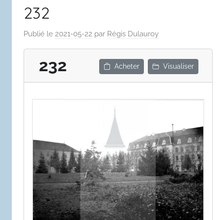
232
Publié le
2021-05-22
par
Régis Dulauroy
232
Acheter
Visualiser