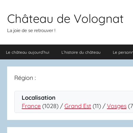
Aller
au
Château de Volognat
contenu
La joie de se retrouver !
Le château aujourd’hui
L’histoire du château
Le person
Région :
Localisation
France
(1028) /
Grand Est
(11) /
Vosges
(7