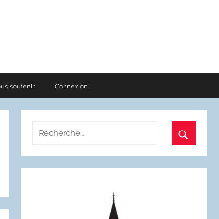
us soutenir
Connexion
Recherche
pour
Recherch
: