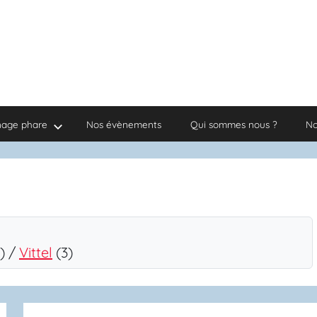
nage phare
Nos évènements
Qui sommes nous ?
No
) /
Vittel
(3)